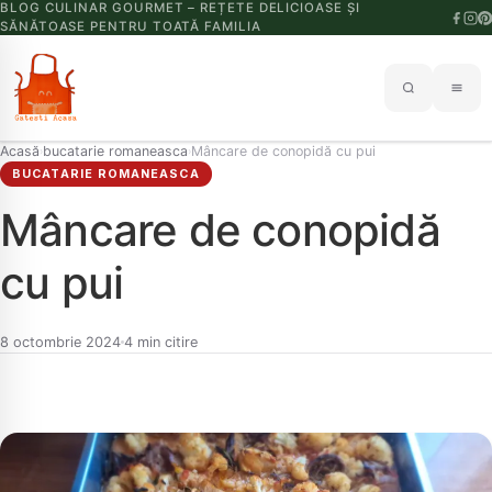
BLOG CULINAR GOURMET – REȚETE DELICIOASE ȘI
SĂNĂTOASE PENTRU TOATĂ FAMILIA
Acasă
bucatarie romaneasca
Mâncare de conopidă cu pui
›
›
BUCATARIE ROMANEASCA
Mâncare de conopidă
cu pui
8 octombrie 2024
4 min citire