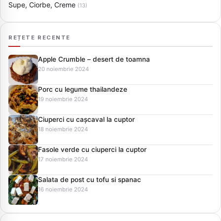
Supe, Ciorbe, Creme
(13)
REȚETE RECENTE
Apple Crumble – desert de toamna
20 noiembrie 2024
Porc cu legume thailandeze
19 noiembrie 2024
Ciuperci cu cașcaval la cuptor
18 noiembrie 2024
Fasole verde cu ciuperci la cuptor
17 noiembrie 2024
Salata de post cu tofu si spanac
16 noiembrie 2024