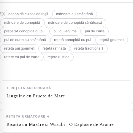
conopidă cu sos de roșii
mâncare cu smântână
mâncare de conopidă
mâncare de conopidă sănătoasă
preparat conopidă cu pui
pui cu legume
pui de curte
pui de curte cu smântână
rețetă conopidă cu pui
rețetă gourmet
rețetă pui gourmet
rețetă rafinată
rețetă tradițională
rețete cu pui de curte
rețete rustice
← REȚETA ANTERIOARĂ
Linguine cu Fructe de Mare
REȚETA URMĂTOARE →
Risotto cu Mazăre și Wasabi - O Explozie de Arome