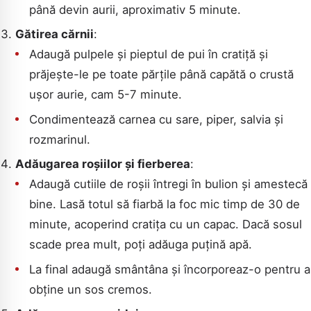
până devin aurii, aproximativ 5 minute.
Gătirea cărnii
:
Adaugă pulpele și pieptul de pui în cratiță și
prăjește-le pe toate părțile până capătă o crustă
ușor aurie, cam 5-7 minute.
Condimentează carnea cu sare, piper, salvia și
rozmarinul.
Adăugarea roșiilor și fierberea
:
Adaugă cutiile de roșii întregi în bulion și amestecă
bine. Lasă totul să fiarbă la foc mic timp de 30 de
minute, acoperind cratița cu un capac. Dacă sosul
scade prea mult, poți adăuga puțină apă.
La final adaugă smântâna și încorporeaz-o pentru a
obține un sos cremos.