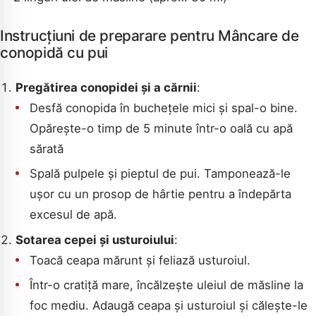
Instrucțiuni de preparare pentru Mâncare de
conopidă cu pui
Pregătirea conopidei și a cărnii
:
Desfă conopida în buchețele mici și spal-o bine.
Opărește-o timp de 5 minute într-o oală cu apă
sărată
Spală pulpele și pieptul de pui. Tamponează-le
ușor cu un prosop de hârtie pentru a îndepărta
excesul de apă.
Sotarea cepei și usturoiului
:
Toacă ceapa mărunt și feliază usturoiul.
Într-o cratiță mare, încălzește uleiul de măsline la
foc mediu. Adaugă ceapa și usturoiul și călește-le