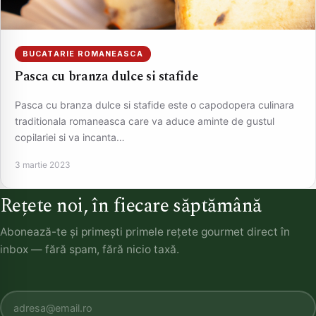
BUCATARIE ROMANEASCA
Pasca cu branza dulce si stafide
Pasca cu branza dulce si stafide este o capodopera culinara
traditionala romaneasca care va aduce aminte de gustul
copilariei si va incanta…
3 martie 2023
Rețete noi, în fiecare săptămână
Abonează-te și primești primele rețete gourmet direct în
inbox — fără spam, fără nicio taxă.