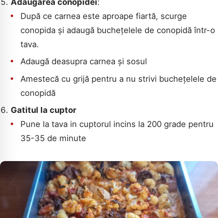
Adăugarea conopidei
:
După ce carnea este aproape fiartă, scurge
conopida și adaugă buchețelele de conopidă într-o
tava.
Adaugă deasupra carnea și sosul
Amestecă cu grijă pentru a nu strivi buchețelele de
conopidă
Gatitul la cuptor
Pune la tava in cuptorul incins la 200 grade pentru
35-35 de minute