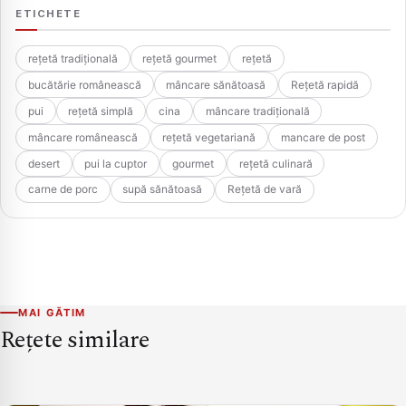
ETICHETE
rețetă tradițională
rețetă gourmet
rețetă
bucătărie românească
mâncare sănătoasă
Rețetă rapidă
pui
rețetă simplă
cina
mâncare tradițională
mâncare românească
rețetă vegetariană
mancare de post
desert
pui la cuptor
gourmet
rețetă culinară
carne de porc
supă sănătoasă
Rețetă de vară
MAI GĂTIM
Rețete similare