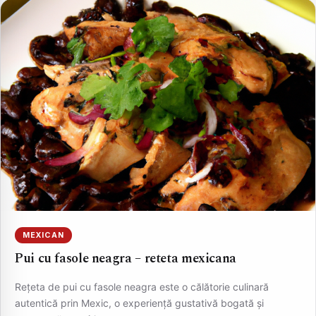
MEXICAN
Pui cu fasole neagra – reteta mexicana
Rețeta de pui cu fasole neagra este o călătorie culinară
autentică prin Mexic, o experiență gustativă bogată și