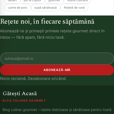
desert
pui la cuptor
gourmet
rețetă culinară
carne de porc
supă sănătoasă
Rețetă de vară
Rețete noi, în fiecare săptămână
Abonează-te și primești primele rețete gourmet direct în
inbox — fără spam, fără nicio taxă.
ABONEAZĂ-MĂ
Nicio reclamă. Dezabonare oricând.
Gătești Acasă
BLOG CULINAR GOURMET
Blog culinar gourmet – rețete delicioase și sănătoase pentru toată