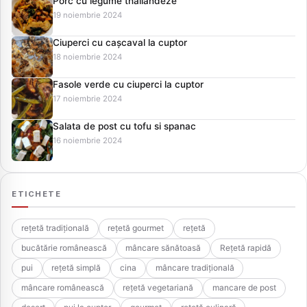
Porc cu legume thailandeze
19 noiembrie 2024
Ciuperci cu cașcaval la cuptor
18 noiembrie 2024
Fasole verde cu ciuperci la cuptor
17 noiembrie 2024
Salata de post cu tofu si spanac
16 noiembrie 2024
ETICHETE
rețetă tradițională
rețetă gourmet
rețetă
bucătărie românească
mâncare sănătoasă
Rețetă rapidă
pui
rețetă simplă
cina
mâncare tradițională
mâncare românească
rețetă vegetariană
mancare de post