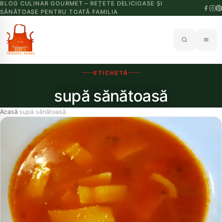
BLOG CULINAR GOURMET – REȚETE DELICIOASE ȘI
SĂNĂTOASE PENTRU TOATĂ FAMILIA
ETICHETĂ
supă sănătoasă
Acasă
supă sănătoasă
›