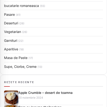
bucatarie romaneasca
(55)
Pasare
(41)
Deserturi
(26)
Vegetarian
(26)
Garnituri
(22)
Aperitive
(18)
Masa de Paste
(17)
Supe, Ciorbe, Creme
(13)
REȚETE RECENTE
Apple Crumble – desert de toamna
20 noiembrie 2024