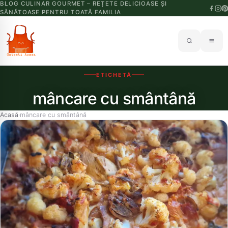
BLOG CULINAR GOURMET – REȚETE DELICIOASE ȘI
SĂNĂTOASE PENTRU TOATĂ FAMILIA
ETICHETĂ
mâncare cu smântână
Acasă
mâncare cu smântână
›