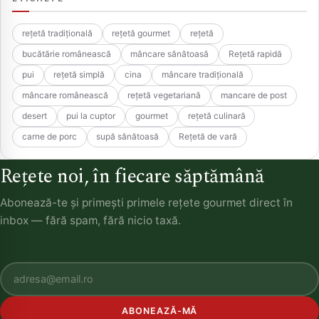
rețetă tradițională
rețetă gourmet
rețetă
bucătărie românească
mâncare sănătoasă
Rețetă rapidă
pui
rețetă simplă
cina
mâncare tradițională
mâncare românească
rețetă vegetariană
mancare de post
desert
pui la cuptor
gourmet
rețetă culinară
carne de porc
supă sănătoasă
Rețetă de vară
Rețete noi, în fiecare săptămână
Abonează-te și primești primele rețete gourmet direct în
inbox — fără spam, fără nicio taxă.
ABONEAZĂ-MĂ