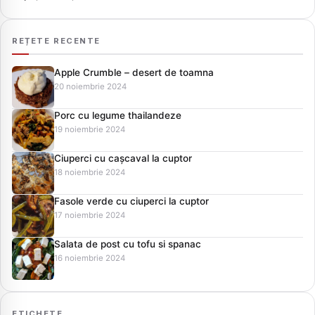
REȚETE RECENTE
Apple Crumble – desert de toamna
20 noiembrie 2024
Porc cu legume thailandeze
19 noiembrie 2024
Ciuperci cu cașcaval la cuptor
18 noiembrie 2024
Fasole verde cu ciuperci la cuptor
17 noiembrie 2024
Salata de post cu tofu si spanac
16 noiembrie 2024
ETICHETE