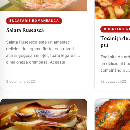
BUCATARIE ROMANEASCA
Salata Rusească
BUCATARIE 
Tocăniță de 
Salata Rusească este un amestec
pui
delicios de legume fierte, castraveți
acri și gogoșari în oțet, toate legate cu
Tocănița de ard
o maioneză cremoasă. Aceasta…
un deliciu al bu
combinând puiu
ardeilor și roși
3 octombrie 2023
23 august 2023