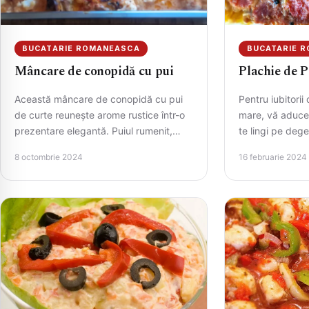
BUCATARIE ROMANEASCA
BUCATARIE 
Mâncare de conopidă cu pui
Plachie de P
Această mâncare de conopidă cu pui
Pentru iubitori
de curte reunește arome rustice într-o
mare, vă aduce
prezentare elegantă. Puiul rumenit,
te lingi pe deg
infuzat cu salvie și rozmarin, se…
8 octombrie 2024
16 februarie 2024