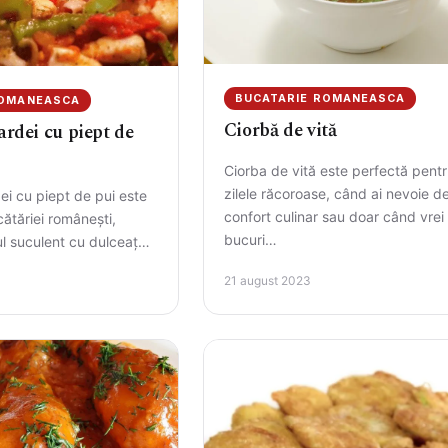
BUCATARIE ROMANEASCA
ROMANEASCA
Ciorbă de vită
ardei cu piept de
Ciorba de vită este perfectă pent
zilele răcoroase, când ai nevoie d
ei cu piept de pui este
confort culinar sau doar când vrei 
cătăriei românești,
bucuri…
l suculent cu dulceața
ilor. Aromele…
21 august 2023