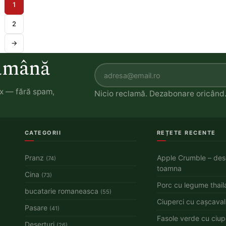
1
2
→
tămână
ox — fără spam,
Nicio reclamă. Dezabonare oricând
CATEGORII
REȚETE RECENTE
Pranz
Apple Crumble – des
(74)
toamna
Cina
(73)
Porc cu legume thai
bucatarie romaneasca
(55)
Ciuperci cu cașcaval
Pasare
(41)
Fasole verde cu ciupe
Deserturi
(26)