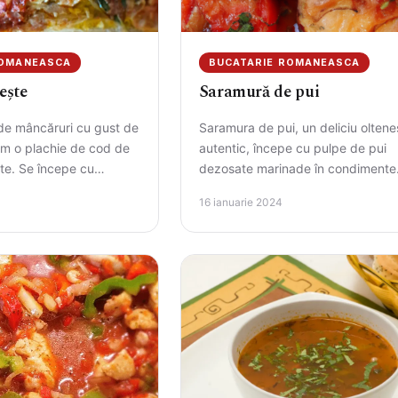
ROMANEASCA
BUCATARIE ROMANEASCA
ește
Saramură de pui
i de mâncăruri cu gust de
Saramura de pui, un deliciu oltene
m o plachie de cod de
autentic, începe cu pulpe de pui
CAUTA
ete. Se începe cu…
dezosate marinade în condimente
Acestea sunt prăjite până devin au
16 ianuarie 2024