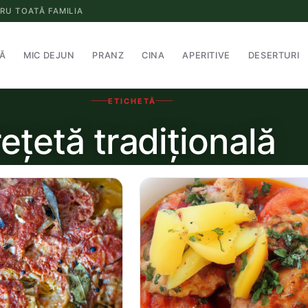
RU TOATĂ FAMILIA
Ă
MIC DEJUN
PRANZ
CINA
APERITIVE
DESERTURI
ETICHETĂ
rețetă tradițională