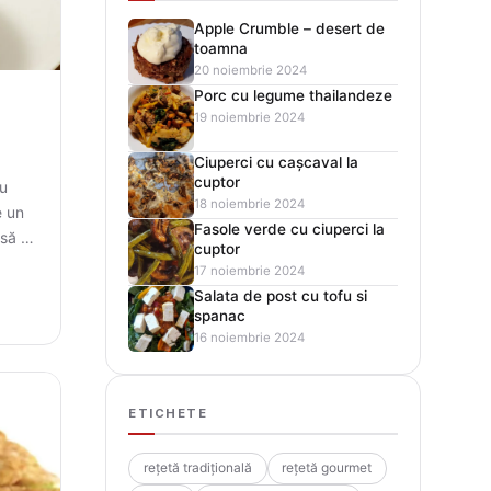
Apple Crumble – desert de
toamna
20 noiembrie 2024
Porc cu legume thailandeze
19 noiembrie 2024
Ciuperci cu cașcaval la
cuptor
ru
18 noiembrie 2024
e un
Fasole verde cu ciuperci la
să te
cuptor
17 noiembrie 2024
Salata de post cu tofu si
spanac
16 noiembrie 2024
ETICHETE
rețetă tradițională
rețetă gourmet