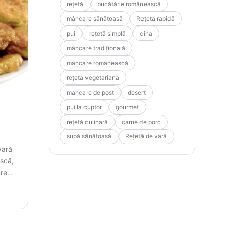
rețetă
bucătărie românească
mâncare sănătoasă
Rețetă rapidă
pui
rețetă simplă
cina
mâncare tradițională
mâncare românească
rețetă vegetariană
mancare de post
desert
pui la cuptor
gourmet
rețetă culinară
carne de porc
supă sănătoasă
Rețetă de vară
vară
ască,
are