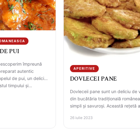
ROMANEASCA
DE PUI
 descoperim împreună
APERITIVE
reparat autentic
DOVLECEI PANE
pelul de pui, un deliciu
stul timpului și…
Dovleceii pane sunt un deliciu de 
din bucătăria tradițională române
simpli și savuroși. Această rețetă 
toate elementele care vă vor…
26 iulie 2023