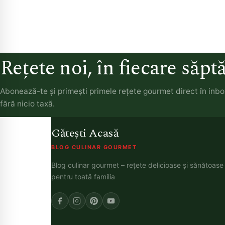
Rețete noi, în fiecare săp
Abonează-te și primești primele rețete gourmet direct în inb
fără nicio taxă.
Gătești Acasă
BLOG CULINAR GOURMET
Blog culinar gourmet – rețete delicioase și sănătoase
pentru toată familia