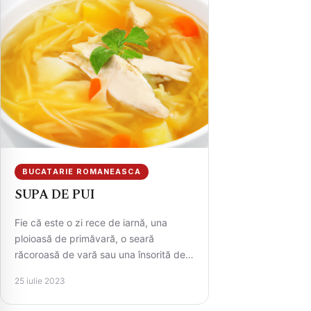
BUCATARIE ROMANEASCA
SUPA DE PUI
Fie că este o zi rece de iarnă, una
ploioasă de primăvară, o seară
răcoroasă de vară sau una însorită de
toamnă,…
25 iulie 2023