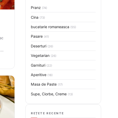
Pranz
(74)
Cina
(73)
bucatarie romaneasca
(55)
Pasare
(41)
sc
Deserturi
(26)
.
Vegetarian
rii…
(26)
Garnituri
(22)
Aperitive
(18)
Masa de Paste
(17)
Supe, Ciorbe, Creme
(13)
REȚETE RECENTE