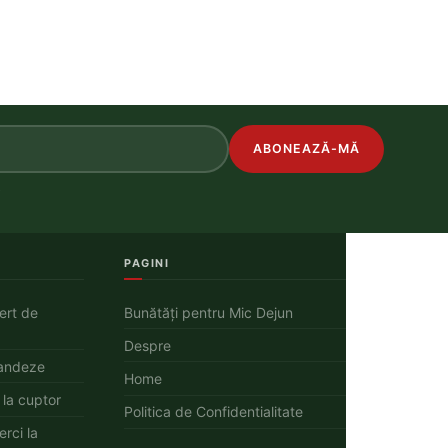
ABONEAZĂ-MĂ
.
PAGINI
ert de
Bunătăți pentru Mic Dejun
Despre
landeze
Home
 la cuptor
Politica de Confidentialitate
rci la