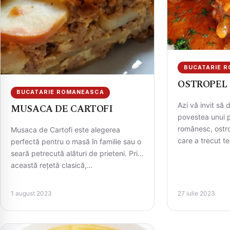
BUCATARIE 
OSTROPEL 
BUCATARIE ROMANEASCA
Azi vă invit să
MUSACA DE CARTOFI
povestea unui p
românesc, ostro
Musaca de Cartofi este alegerea
care a trecut te
perfectă pentru o masă în familie sau o
seară petrecută alături de prieteni. Prin
această rețetă clasică,…
1 august 2023
27 iulie 2023