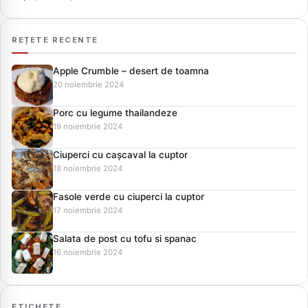
REȚETE RECENTE
Apple Crumble – desert de toamna
20 noiembrie 2024
Porc cu legume thailandeze
19 noiembrie 2024
Ciuperci cu cașcaval la cuptor
18 noiembrie 2024
Fasole verde cu ciuperci la cuptor
17 noiembrie 2024
Salata de post cu tofu si spanac
16 noiembrie 2024
ETICHETE