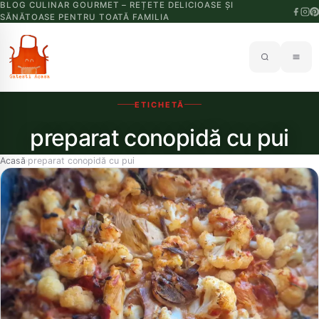
BLOG CULINAR GOURMET – REȚETE DELICIOASE ȘI
SĂNĂTOASE PENTRU TOATĂ FAMILIA
ETICHETĂ
preparat conopidă cu pui
Acasă
preparat conopidă cu pui
›