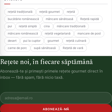
rețetă tradițională
rețetă gourmet
rețetă
bucătărie românească
mâncare sănătoasă
Rețetă rapidă
pui
rețetă simplă
cina
mâncare tradițională
mâncare românească
rețetă vegetariană
mancare de post
desert
pui la cuptor
gourmet
rețetă culinară
carne de porc
supă sănătoasă
Rețetă de vară
Rețete noi, în fiecare săptămână
Abonează-te și primești primele rețete gourmet direct în
inbox — fără spam, fără nicio taxă.
ABONEAZĂ-MĂ