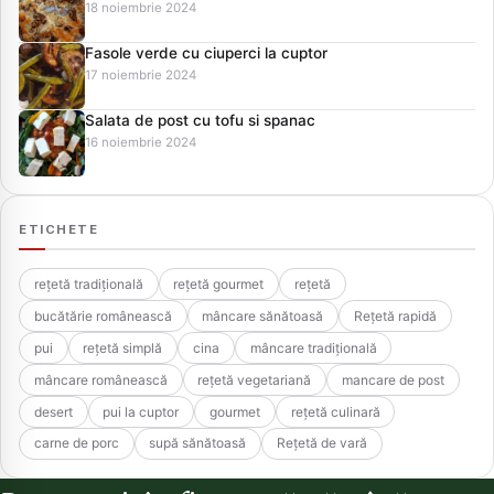
18 noiembrie 2024
Fasole verde cu ciuperci la cuptor
17 noiembrie 2024
Salata de post cu tofu si spanac
16 noiembrie 2024
ETICHETE
rețetă tradițională
rețetă gourmet
rețetă
bucătărie românească
mâncare sănătoasă
Rețetă rapidă
pui
rețetă simplă
cina
mâncare tradițională
mâncare românească
rețetă vegetariană
mancare de post
desert
pui la cuptor
gourmet
rețetă culinară
carne de porc
supă sănătoasă
Rețetă de vară