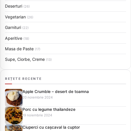
Deserturi
(26)
Vegetarian
(26)
Garnituri
(22)
Aperitive
(18)
Masa de Paste
(17)
Supe, Ciorbe, Creme
(13)
REȚETE RECENTE
Apple Crumble – desert de toamna
20 noiembrie 2024
Porc cu legume thailandeze
19 noiembrie 2024
Ciuperci cu cașcaval la cuptor