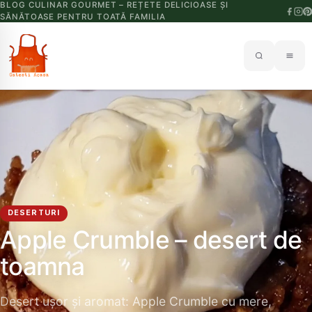
BLOG CULINAR GOURMET – REȚETE DELICIOASE ȘI
SĂNĂTOASE PENTRU TOATĂ FAMILIA
DESERTURI
Apple Crumble – desert de
toamna
Desert ușor și aromat: Apple Crumble cu mere,