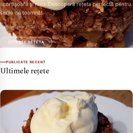
scorțișoară și nuci. Descoperă rețeta perfectă pentru
serile de toamnă!
20 noiembrie 2024
CITEȘTE REȚETA
PUBLICATE RECENT
Ultimele rețete