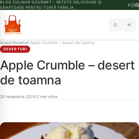
BLOG CULINAR GOURMET – REȚETE DELICIOASE ȘI
SĂNĂTOASE PENTRU TOATĂ FAMILIA
Acasă
Deserturi
Apple Crumble – desert de toamna
›
›
DESERTURI
Apple Crumble – desert
de toamna
20 noiembrie 2024
2 min citire