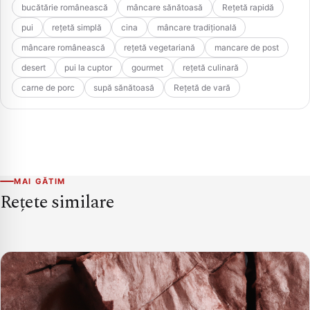
bucătărie românească
mâncare sănătoasă
Rețetă rapidă
pui
rețetă simplă
cina
mâncare tradițională
mâncare românească
rețetă vegetariană
mancare de post
desert
pui la cuptor
gourmet
rețetă culinară
carne de porc
supă sănătoasă
Rețetă de vară
MAI GĂTIM
Rețete similare