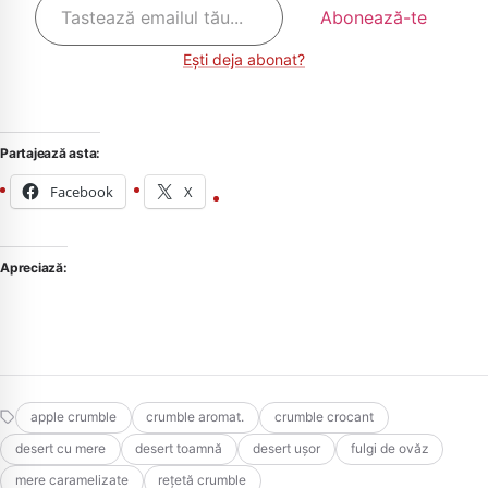
emailul
Abonează-te
tău…
Ești deja abonat?
Partajează asta:
Facebook
X
CAUTA
Apreciază:
apple crumble
crumble aromat.
crumble crocant
desert cu mere
desert toamnă
desert ușor
fulgi de ovăz
mere caramelizate
rețetă crumble