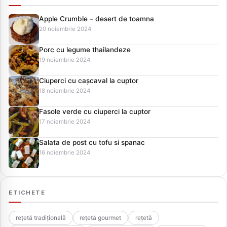
Apple Crumble – desert de toamna
20 noiembrie 2024
Porc cu legume thailandeze
19 noiembrie 2024
Ciuperci cu cașcaval la cuptor
18 noiembrie 2024
Fasole verde cu ciuperci la cuptor
17 noiembrie 2024
Salata de post cu tofu si spanac
16 noiembrie 2024
ETICHETE
rețetă tradițională
rețetă gourmet
rețetă