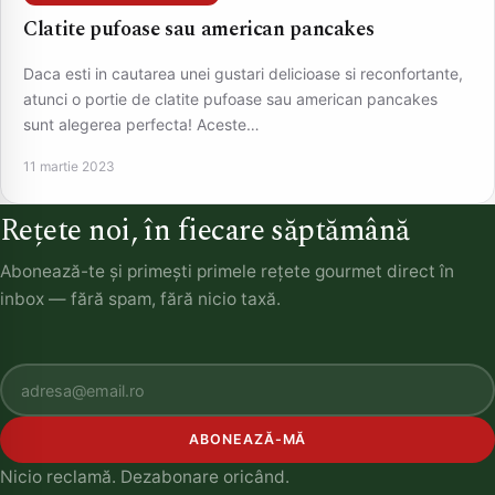
Clatite pufoase sau american pancakes
Daca esti in cautarea unei gustari delicioase si reconfortante,
atunci o portie de clatite pufoase sau american pancakes
sunt alegerea perfecta! Aceste…
11 martie 2023
Rețete noi, în fiecare săptămână
Abonează-te și primești primele rețete gourmet direct în
inbox — fără spam, fără nicio taxă.
ABONEAZĂ-MĂ
Nicio reclamă. Dezabonare oricând.