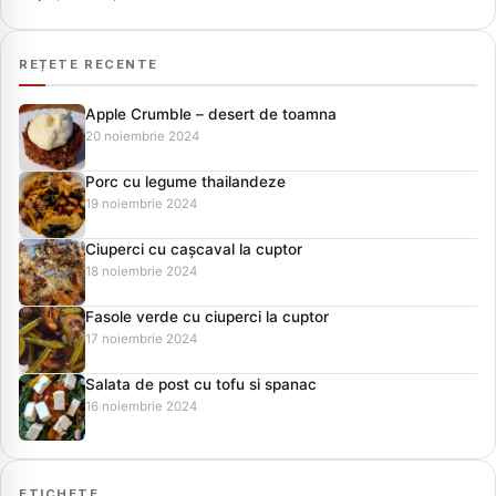
REȚETE RECENTE
Apple Crumble – desert de toamna
20 noiembrie 2024
Porc cu legume thailandeze
19 noiembrie 2024
Ciuperci cu cașcaval la cuptor
18 noiembrie 2024
Fasole verde cu ciuperci la cuptor
17 noiembrie 2024
Salata de post cu tofu si spanac
16 noiembrie 2024
ETICHETE