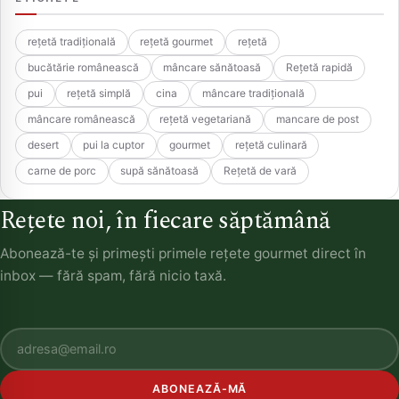
rețetă tradițională
rețetă gourmet
rețetă
bucătărie românească
mâncare sănătoasă
Rețetă rapidă
pui
rețetă simplă
cina
mâncare tradițională
mâncare românească
rețetă vegetariană
mancare de post
desert
pui la cuptor
gourmet
rețetă culinară
carne de porc
supă sănătoasă
Rețetă de vară
Rețete noi, în fiecare săptămână
Abonează-te și primești primele rețete gourmet direct în
inbox — fără spam, fără nicio taxă.
ABONEAZĂ-MĂ