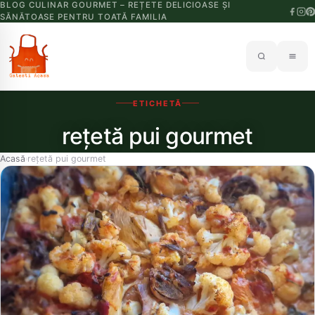
BLOG CULINAR GOURMET – REȚETE DELICIOASE ȘI
SĂNĂTOASE PENTRU TOATĂ FAMILIA
ETICHETĂ
rețetă pui gourmet
Acasă
rețetă pui gourmet
›