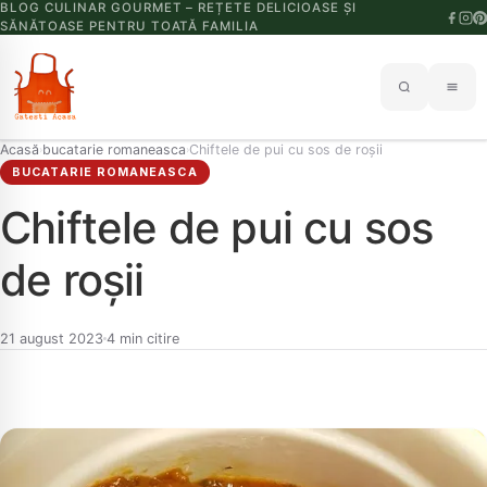
BLOG CULINAR GOURMET – REȚETE DELICIOASE ȘI
SĂNĂTOASE PENTRU TOATĂ FAMILIA
Acasă
bucatarie romaneasca
Chiftele de pui cu sos de roșii
›
›
BUCATARIE ROMANEASCA
Chiftele de pui cu sos
de roșii
21 august 2023
4 min citire