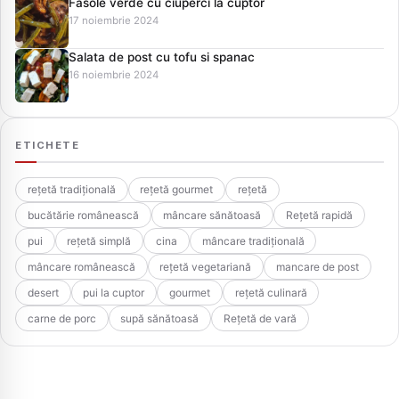
Fasole verde cu ciuperci la cuptor
17 noiembrie 2024
Salata de post cu tofu si spanac
16 noiembrie 2024
ETICHETE
rețetă tradițională
rețetă gourmet
rețetă
bucătărie românească
mâncare sănătoasă
Rețetă rapidă
pui
rețetă simplă
cina
mâncare tradițională
mâncare românească
rețetă vegetariană
mancare de post
desert
pui la cuptor
gourmet
rețetă culinară
carne de porc
supă sănătoasă
Rețetă de vară