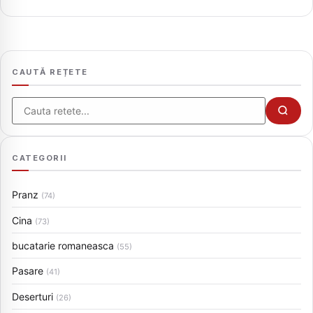
CAUTĂ REȚETE
Cauta
CATEGORII
Pranz
(74)
Cina
(73)
bucatarie romaneasca
(55)
Pasare
(41)
Deserturi
(26)