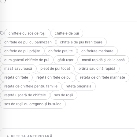
Încarc...
chiftele cu sos de roșii
chiftele de pui
chiftele de pui cu parmezan
chiftele de pui hrănitoare
chiftele de pui prăjite
chiftele prăjite
chiftelute marinate
cum gatesti chiftele de pui
gătit ușor
masă rapidă și delicioasă
masă savuroasă
piept de pui tocat
prânz sau cină rapidă
rețetă chiftele
rețetă chiftele de pui
reteta de chiftele marinate
rețetă de chiftele pentru familie
rețetă originală
rețetă ușoară de chiftele
sos de roșii
sos de roșii cu oregano și busuioc
← REȚETA ANTERIOARĂ