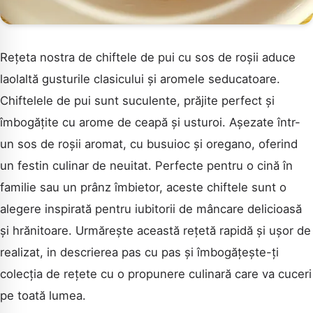
Rețeta nostra de chiftele de pui cu sos de roșii aduce
laolaltă gusturile clasicului și aromele seducatoare.
Chiftelele de pui sunt suculente, prăjite perfect și
îmbogățite cu arome de ceapă și usturoi. Așezate într-
un sos de roșii aromat, cu busuioc și oregano, oferind
un festin culinar de neuitat. Perfecte pentru o cină în
familie sau un prânz îmbietor, aceste chiftele sunt o
alegere inspirată pentru iubitorii de mâncare delicioasă
și hrănitoare. Urmărește această rețetă rapidă și ușor de
realizat, in descrierea pas cu pas și îmbogățește-ți
colecția de rețete cu o propunere culinară care va cuceri
pe toată lumea.