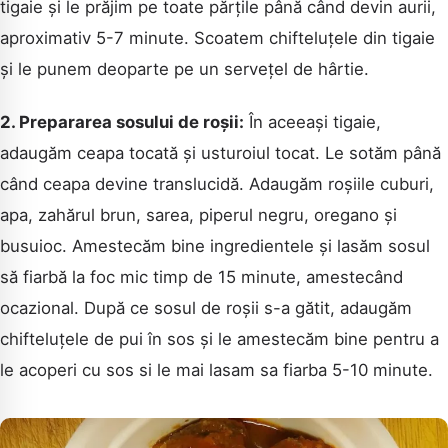
tigaie și le prăjim pe toate părțile până când devin aurii,
aproximativ 5-7 minute. Scoatem chifteluțele din tigaie
și le punem deoparte pe un servețel de hârtie.
2. Prepararea sosului de roșii:
În aceeași tigaie,
adaugăm ceapa tocată și usturoiul tocat. Le sotăm până
când ceapa devine translucidă. Adaugăm roșiile cuburi,
apa, zahărul brun, sarea, piperul negru, oregano și
busuioc. Amestecăm bine ingredientele și lasăm sosul
să fiarbă la foc mic timp de 15 minute, amestecând
ocazional. După ce sosul de roșii s-a gătit, adaugăm
chifteluțele de pui în sos și le amestecăm bine pentru a
le acoperi cu sos si le mai lasam sa fiarba 5-10 minute.