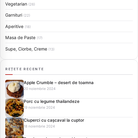
Vegetarian
(26)
Garnituri
(22)
Aperitive
(18)
Masa de Paste
(17)
Supe, Ciorbe, Creme
(13)
REȚETE RECENTE
Apple Crumble – desert de toamna
20 noiembrie 2024
Porc cu legume thailandeze
19 noiembrie 2024
Ciuperci cu cașcaval la cuptor
18 noiembrie 2024