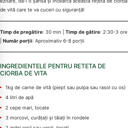
ezitare, dă-i o șansă și încearcă această rețetă de ciorbă
de vită care te va cuceri cu siguranță!
Timp de pregătire
: 30 min |
Timp de gătire
: 2:30-3 ore
|
Număr porții
: Aproximativ 6-8 porții
INGREDIENTELE PENTRU RETETA DE
CIORBA DE VITA
1kg de carne de vită (piept sau pulpa sau rasol cu os)
4 litri de apă
2 cepe mari, tocate
3 morcovi, curățați și tăiați în rondele
2 ardei roșii sau verzi, tocați