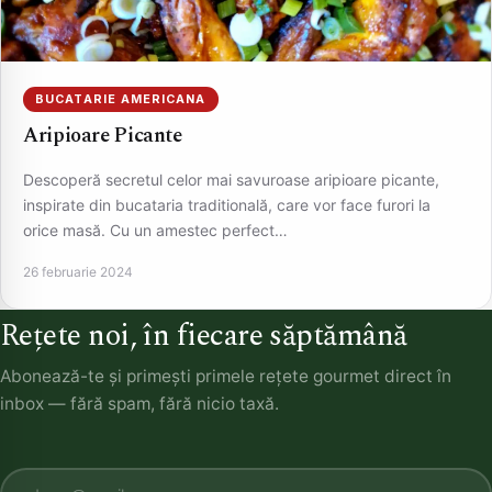
BUCATARIE AMERICANA
Aripioare Picante
Descoperă secretul celor mai savuroase aripioare picante,
inspirate din bucataria traditională, care vor face furori la
orice masă. Cu un amestec perfect…
26 februarie 2024
Rețete noi, în fiecare săptămână
Abonează-te și primești primele rețete gourmet direct în
inbox — fără spam, fără nicio taxă.