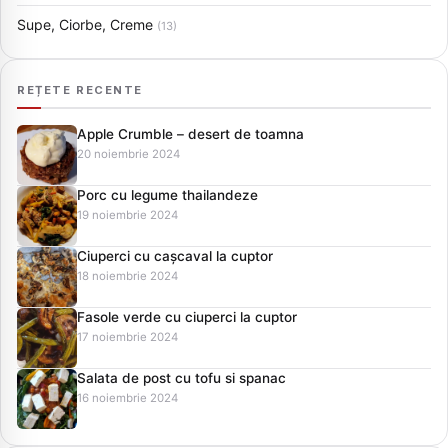
Supe, Ciorbe, Creme
(13)
REȚETE RECENTE
Apple Crumble – desert de toamna
20 noiembrie 2024
Porc cu legume thailandeze
19 noiembrie 2024
Ciuperci cu cașcaval la cuptor
18 noiembrie 2024
Fasole verde cu ciuperci la cuptor
17 noiembrie 2024
Salata de post cu tofu si spanac
16 noiembrie 2024