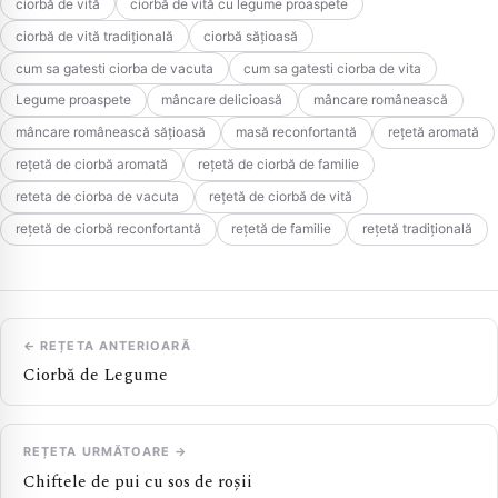
ciorbă de vită
ciorbă de vită cu legume proaspete
ciorbă de vită tradițională
ciorbă sățioasă
cum sa gatesti ciorba de vacuta
cum sa gatesti ciorba de vita
Legume proaspete
mâncare delicioasă
mâncare românească
mâncare românească sățioasă
masă reconfortantă
rețetă aromată
rețetă de ciorbă aromată
rețetă de ciorbă de familie
reteta de ciorba de vacuta
rețetă de ciorbă de vită
rețetă de ciorbă reconfortantă
rețetă de familie
rețetă tradițională
← REȚETA ANTERIOARĂ
Ciorbă de Legume
REȚETA URMĂTOARE →
Chiftele de pui cu sos de roșii