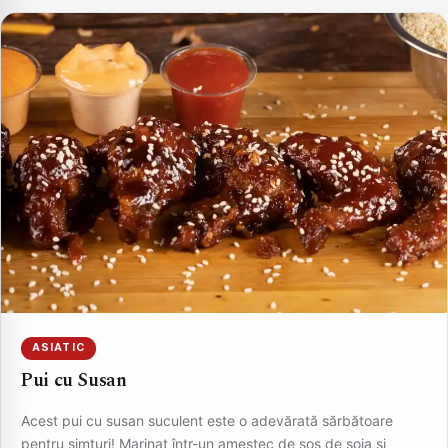
ASIATIC
Pui cu Susan
Acest pui cu susan suculent este o adevărată sărbătoare
pentru simțuri! Marinat într-un amestec de sos de soia si