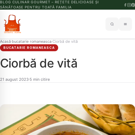
BLOG CULINAR GOURMET – REȚETE DELICIOASE ȘI
SĂNĂTOASE PENTRU TOATĂ FAMILIA
Acasă
bucatarie romaneasca
Ciorbă de vită
›
›
BUCATARIE ROMANEASCA
Ciorbă de vită
21 august 2023
5 min citire