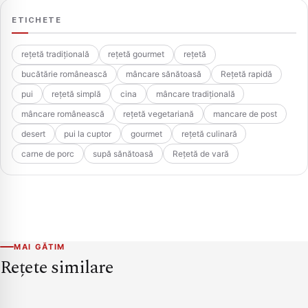
ETICHETE
rețetă tradițională
rețetă gourmet
rețetă
bucătărie românească
mâncare sănătoasă
Rețetă rapidă
pui
rețetă simplă
cina
mâncare tradițională
mâncare românească
rețetă vegetariană
mancare de post
desert
pui la cuptor
gourmet
rețetă culinară
carne de porc
supă sănătoasă
Rețetă de vară
MAI GĂTIM
Rețete similare