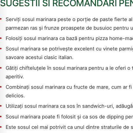
SUGESTII SI RECOMANDARI PE
Serviți sosul marinara peste o porție de paste fierte a
parmezan ras și frunze proaspete de busuioc pentru un
Folosiți sosul marinara ca bază pentru pizza home-mad
Sosul marinara se potrivește excelent cu vinete parm
savoare acestui clasic italian.
Gătiți chifteluțele în sosul marinara pentru a le oferi 
aperitiv.
Combinați sosul marinara cu fructe de mare, cum ar fi 
delicios.
Utilizați sosul marinara ca sos în sandwich-uri, adăugâ
Sosul marinara poate fi folosit și ca sos de dipping p
Este sosul cel mai potrivit ca unul dintre straturile d