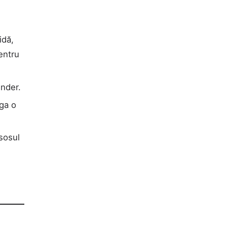
idă,
entru
ender.
uga o
 sosul