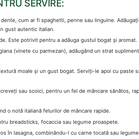
NTRU SERVIRE:
l dente, cum ar fi spaghetti, penne sau linguine. Adăugați
 gust autentic italian.
e. Este potrivit pentru a adăuga gustul bogat și aromat.
igiana (vinete cu parmezan), adăugând un strat supliment
o textură moale și un gust bogat. Serviți-le apoi cu paste 
creveți sau scoici, pentru un fel de mâncare sănătos, rap
nd o notă italiană felurilor de mâncare rapide.
entru breadsticks, focaccia sau legume proaspete.
e sos în lasagna, combinându-l cu carne tocată sau legume