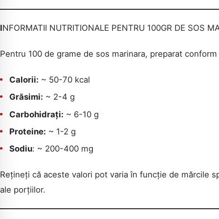
I
NFORMATII NUTRITIONALE PENTRU 100GR DE SOS MA
Pentru 100 de grame de sos marinara, preparat conform re
Calorii:
~ 50-70 kcal
Grăsimi:
~ 2-4 g
Carbohidrați:
~ 6-10 g
Proteine:
~ 1-2 g
Sodiu
: ~ 200-400 mg
Rețineți că aceste valori pot varia în funcție de mărcile s
ale porțiilor.