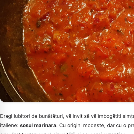
Dragi iubitori de bunătățuri, vă invit să vă îmbogățiți sim
italiene:
sosul marinara
. Cu origini modeste, dar cu o p