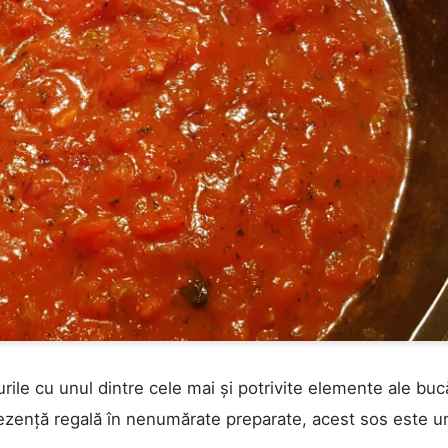
țurile cu unul dintre cele mai și potrivite elemente ale buc
rezență regală în nenumărate preparate, acest sos este u
CAUTA