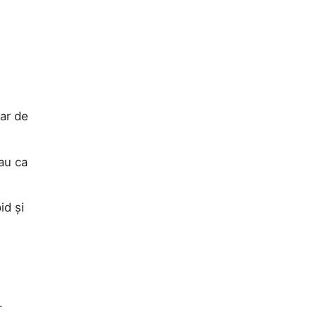
ar de
sau ca
id și
.