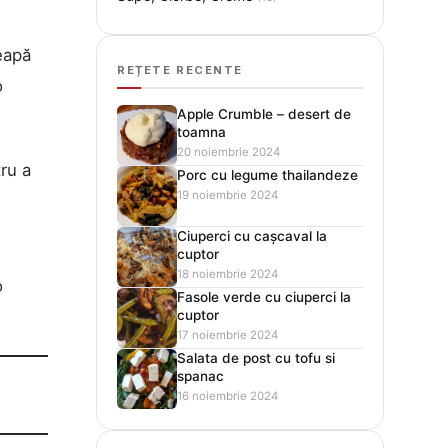
eapă
REȚETE RECENTE
o
Apple Crumble – desert de
toamna
20 noiembrie 2024
ru a
Porc cu legume thailandeze
19 noiembrie 2024
Ciuperci cu cașcaval la
cuptor
18 noiembrie 2024
o
Fasole verde cu ciuperci la
cuptor
17 noiembrie 2024
Salata de post cu tofu si
spanac
16 noiembrie 2024