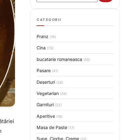
CATEGORII
Pranz
(74)
Cina
(73)
bucatarie romaneasca
(55)
Pasare
(41)
Deserturi
(26)
Vegetarian
(26)
Garnituri
(22)
Aperitive
(18)
ătăriei
Masa de Paste
(17)
n
Supe, Ciorbe, Creme
(13)