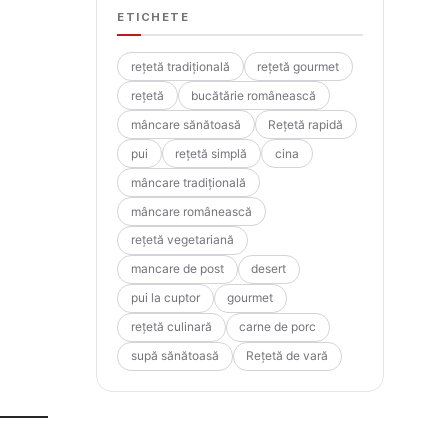
ETICHETE
rețetă tradițională
rețetă gourmet
rețetă
bucătărie românească
mâncare sănătoasă
Rețetă rapidă
pui
rețetă simplă
cina
mâncare tradițională
mâncare românească
rețetă vegetariană
mancare de post
desert
pui la cuptor
gourmet
rețetă culinară
carne de porc
supă sănătoasă
Rețetă de vară