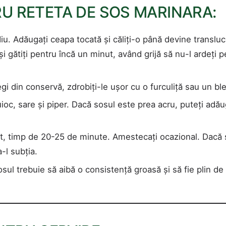
U RETETA DE SOS MARINARA:
ediu. Adăugați ceapa tocată și căliți-o până devine transluc
i gătiți pentru încă un minut, având grijă să nu-l ardeți p
tregi din conservă, zdrobiți-le ușor cu o furculiță sau un bl
oc, sare și piper. Dacă sosul este prea acru, puteți adă
erit, timp de 20-25 de minute. Amestecați ocazional. Dacă
-l subția.
sul trebuie să aibă o consistență groasă și să fie plin de