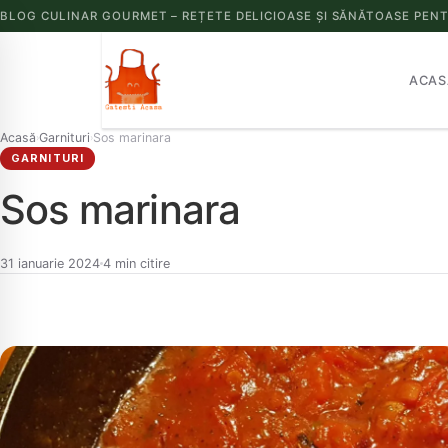
BLOG CULINAR GOURMET – REȚETE DELICIOASE ȘI SĂNĂTOASE PENT
ACAS
Acasă
Garnituri
Sos marinara
›
›
GARNITURI
Sos marinara
31 ianuarie 2024
4 min citire