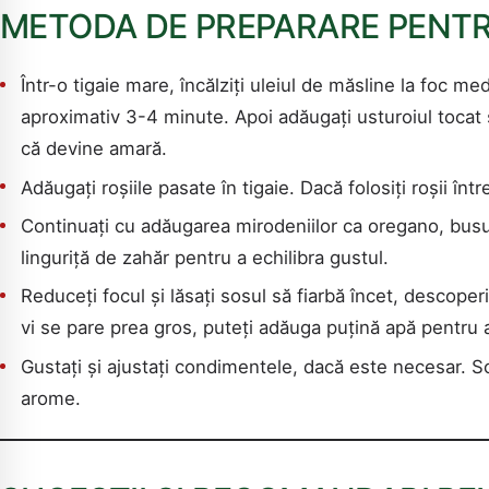
METODA DE PREPARARE PENTR
Într-o tigaie mare, încălziți uleiul de măsline la foc m
aproximativ 3-4 minute. Apoi adăugați usturoiul tocat ș
că devine amară.
Adăugați roșiile pasate în tigaie. Dacă folosiți roșii în
Continuați cu adăugarea mirodeniilor ca oregano, busui
linguriță de zahăr pentru a echilibra gustul.
Reduceți focul și lăsați sosul să fiarbă încet, descop
vi se pare prea gros, puteți adăuga puțină apă pentru a
Gustați și ajustați condimentele, dacă este necesar. So
arome.