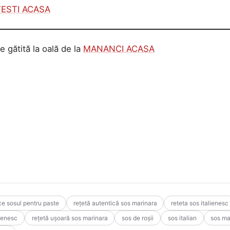
ESTI ACASA
 gătită la oală de la
MANANCI ACASA
e sosul pentru paste
rețetă autentică sos marinara
reteta sos italienesc
lienesc
rețetă ușoară sos marinara
sos de roșii
sos italian
sos ma