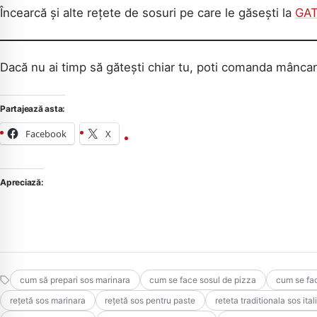
Încearcă și alte rețete de sosuri pe care le găsești la
GAT
Dacă nu ai timp să gătești chiar tu, poti comanda mâncare
Partajează asta:
Facebook
X
Apreciază:
cum să prepari sos marinara
cum se face sosul de pizza
cum se fac
rețetă sos marinara
rețetă sos pentru paste
reteta traditionala sos ita