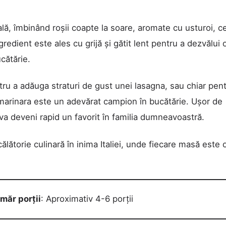
lă, îmbinând roșii coapte la soare, aromate cu usturoi, c
redient este ales cu grijă și gătit lent pentru a dezvălui 
cătărie.
ru a adăuga straturi de gust unei lasagna, sau chiar pent
l marinara este un adevărat campion în bucătărie. Ușor de
 va deveni rapid un favorit în familia dumneavoastră.
 călătorie culinară în inima Italiei, unde fiecare masă este 
măr porții
: Aproximativ 4-6 porții