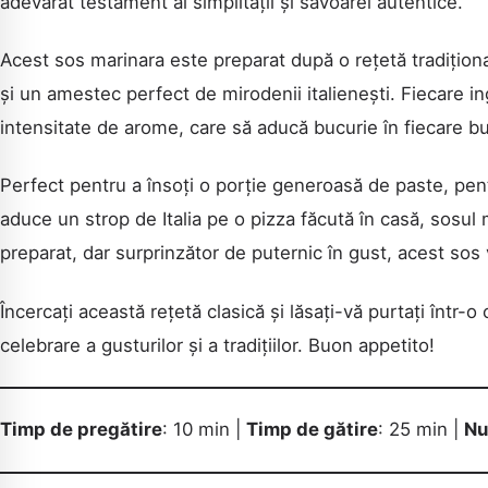
adevărat testament al simplității și savoarei autentice.
Acest sos marinara este preparat după o rețetă tradiționa
și un amestec perfect de mirodenii italienești. Fiecare ing
intensitate de arome, care să aducă bucurie în fiecare bu
Perfect pentru a însoți o porție generoasă de paste, pent
aduce un strop de Italia pe o pizza făcută în casă, sosu
preparat, dar surprinzător de puternic în gust, acest sos
Încercați această rețetă clasică și lăsați-vă purtați într-o
celebrare a gusturilor și a tradițiilor. Buon appetito!
Timp de pregătire
: 10 min |
Timp de gătire
: 25 min |
Nu