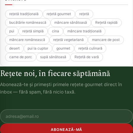
rețetă tradițională
rețetă gourmet
rețetă
bucătărie românească
mâncare sănătoasă
Rețetă rapidă
pui
rețetă simplă
cina
mâncare tradițională
mâncare românească
rețetă vegetariană
mancare de post
desert
pui la cuptor
gourmet
rețetă culinară
carne de porc
supă sănătoasă
Rețetă de vară
Rețete noi, în fiecare săptămână
Abonează-te și primești primele rețete gourmet direct în
inbox — fără spam, fără nicio taxă.
ABONEAZĂ-MĂ