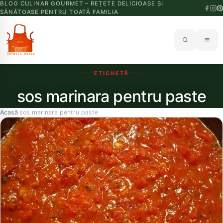
BLOG CULINAR GOURMET – REȚETE DELICIOASE ȘI
SĂNĂTOASE PENTRU TOATĂ FAMILIA
ETICHETĂ
sos marinara pentru paste
Acasă
sos marinara pentru paste
›