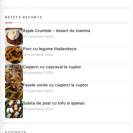
REȚETE RECENTE
Apple Crumble – desert de toamna
20 noiembrie 2024
Porc cu legume thailandeze
19 noiembrie 2024
Ciuperci cu cașcaval la cuptor
18 noiembrie 2024
Fasole verde cu ciuperci la cuptor
17 noiembrie 2024
Salata de post cu tofu si spanac
16 noiembrie 2024
ETICHETE