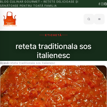
BLOG CULINAR GOURMET – REȚETE DELICIOASE ȘI
SĂNĂTOASE PENTRU TOATĂ FAMILIA
ETICHETĂ
reteta traditionala sos
italienesc
Acasă
reteta traditionala sos italienesc
›