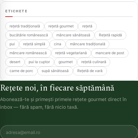
ETICHETE
rețetă tradițională
rețetă gourmet
rețetă
bucătărie românească
mâncare sănătoasă
Rețetă rapidă
pui
rețetă simplă
cina
mâncare tradițională
mâncare românească
rețetă vegetariană
mancare de post
desert
pui la cuptor
gourmet
rețetă culinară
carne de porc
supă sănătoasă
Rețetă de vară
Rețete noi, în fiecare săptămână
Abonează-te și primești primele rețete gourmet direct în
inbox — fără spam, fără nicio taxă.