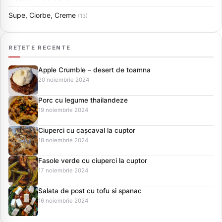
Supe, Ciorbe, Creme
(13)
REȚETE RECENTE
Apple Crumble – desert de toamna
20 noiembrie 2024
Porc cu legume thailandeze
19 noiembrie 2024
Ciuperci cu cașcaval la cuptor
18 noiembrie 2024
Fasole verde cu ciuperci la cuptor
17 noiembrie 2024
Salata de post cu tofu si spanac
16 noiembrie 2024