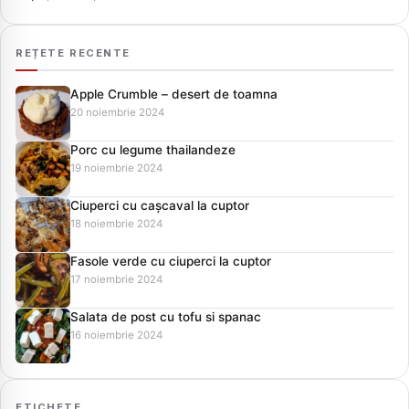
REȚETE RECENTE
Apple Crumble – desert de toamna
20 noiembrie 2024
Porc cu legume thailandeze
19 noiembrie 2024
Ciuperci cu cașcaval la cuptor
18 noiembrie 2024
Fasole verde cu ciuperci la cuptor
17 noiembrie 2024
Salata de post cu tofu si spanac
16 noiembrie 2024
ETICHETE