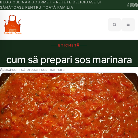
BLOG CULINAR GOURMET – REȚETE DELICIOASE ȘI
SĂNĂTOASE PENTRU TOATĂ FAMILIA
ETICHETĂ
cum să prepari sos marinara
Acasă
cum să prepari sos marinara
›