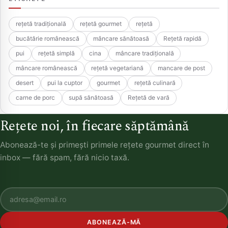
rețetă tradițională
rețetă gourmet
rețetă
bucătărie românească
mâncare sănătoasă
Rețetă rapidă
pui
rețetă simplă
cina
mâncare tradițională
mâncare românească
rețetă vegetariană
mancare de post
desert
pui la cuptor
gourmet
rețetă culinară
carne de porc
supă sănătoasă
Rețetă de vară
Rețete noi, în fiecare săptămână
Abonează-te și primești primele rețete gourmet direct în
inbox — fără spam, fără nicio taxă.
ABONEAZĂ-MĂ