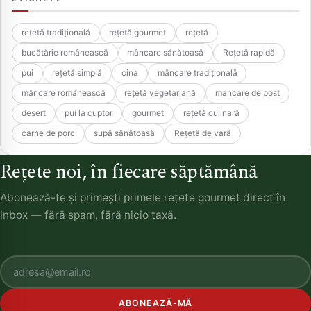
rețetă tradițională
rețetă gourmet
rețetă
bucătărie românească
mâncare sănătoasă
Rețetă rapidă
pui
rețetă simplă
cina
mâncare tradițională
mâncare românească
rețetă vegetariană
mancare de post
desert
pui la cuptor
gourmet
rețetă culinară
carne de porc
supă sănătoasă
Rețetă de vară
Rețete noi, în fiecare săptămână
Abonează-te și primești primele rețete gourmet direct în
inbox — fără spam, fără nicio taxă.
ABONEAZĂ-MĂ