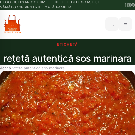
BLOG CULINAR GOURMET – REȚETE DELICIOASE ȘI
SĂNĂTOASE PENTRU TOATĂ FAMILIA
ETICHETĂ
rețetă autentică sos marinara
Acasă
rețetă autentică sos marinara
›