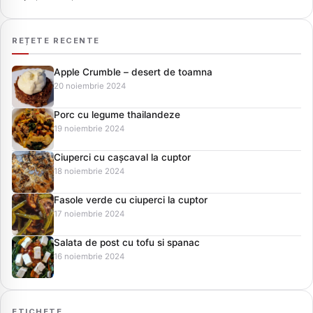
REȚETE RECENTE
Apple Crumble – desert de toamna
20 noiembrie 2024
Porc cu legume thailandeze
19 noiembrie 2024
Ciuperci cu cașcaval la cuptor
18 noiembrie 2024
Fasole verde cu ciuperci la cuptor
17 noiembrie 2024
Salata de post cu tofu si spanac
16 noiembrie 2024
ETICHETE