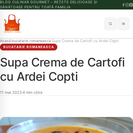
BLOG CULINAR GOURMET – REȚETE DELICIOASE ȘI
SĂNĂTOASE PENTRU TOATĂ FAMILIA
Acasă
bucatarie romaneasca
Supa Crema de Cartofi cu Ardei Copti
›
›
BUCATARIE ROMANEASCA
Supa Crema de Cartofi
cu Ardei Copti
11 mai 2023
4 min citire