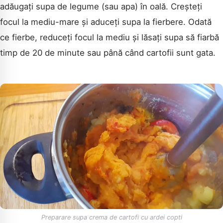
adăugați supa de legume (sau apa) în oală. Creșteți
focul la mediu-mare și aduceți supa la fierbere. Odată
ce fierbe, reduceți focul la mediu și lăsați supa să fiarbă
timp de 20 de minute sau până când cartofii sunt gata.
Preparare supa crema de cartofi cu ardei copti