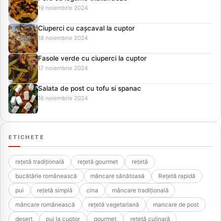
19 noiembrie 2024
Ciuperci cu cașcaval la cuptor
18 noiembrie 2024
Fasole verde cu ciuperci la cuptor
17 noiembrie 2024
Salata de post cu tofu si spanac
16 noiembrie 2024
ETICHETE
rețetă tradițională
rețetă gourmet
rețetă
bucătărie românească
mâncare sănătoasă
Rețetă rapidă
pui
rețetă simplă
cina
mâncare tradițională
mâncare românească
rețetă vegetariană
mancare de post
desert
pui la cuptor
gourmet
rețetă culinară