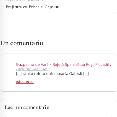
Prajitura cu Frisca si Capsuni
Un comentariu
Gazpacho de Vară - Rețetă Spaniolă cu Roșii Piccadilly
7 iunie 2023 la 4:12 pm
[…] si alte retete delicioase la Gatesti […]
RĂSPUNDE
Lasă un comentariu