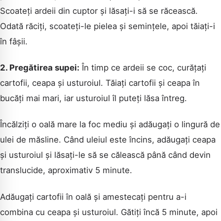
Scoateți ardeii din cuptor și lăsați-i să se răcească.
CAUTA
Odată răciți, scoateți-le pielea și semințele, apoi tăiați-i
în fâșii.
2. Pregătirea supei:
În timp ce ardeii se coc, curățați
cartofii, ceapa și usturoiul. Tăiați cartofii și ceapa în
bucăți mai mari, iar usturoiul îl puteți lăsa întreg.
Încălziți o oală mare la foc mediu și adăugați o lingură de
ulei de măsline. Când uleiul este încins, adăugați ceapa
și usturoiul și lăsați-le să se călească până când devin
translucide, aproximativ 5 minute.
Adăugați cartofii în oală și amestecați pentru a-i
combina cu ceapa și usturoiul. Gătiți încă 5 minute, apoi