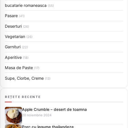
bucatarie romaneasca
(55)
Pasare
(41)
Deserturi
(26)
Vegetarian
(26)
Garnituri
(22)
Aperitive
(18)
Masa de Paste
(17)
Supe, Ciorbe, Creme
(13)
REȚETE RECENTE
Apple Crumble – desert de toamna
20 noiembrie 2024
Porc cu legume thailandeze