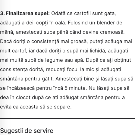
3. Finalizarea supei:
Odată ce cartofii sunt gata,
adăugați ardeii copți în oală. Folosind un blender de
mână, amestecați supa până când devine cremoasă.
Dacă doriți o consistență mai groasă, puteți adăuga mai
mult cartof, iar dacă doriți o supă mai lichidă, adăugați
mai multă supă de legume sau apă. După ce ați obținut
consistența dorită, reduceți focul la mic și adăugați
smântâna pentru gătit. Amestecați bine și lăsați supa să
se încălzească pentru încă 5 minute. Nu lăsați supa să
dea în clocot după ce ați adăugat smântâna pentru a
evita ca aceasta să se separe.
Sugestii de servire