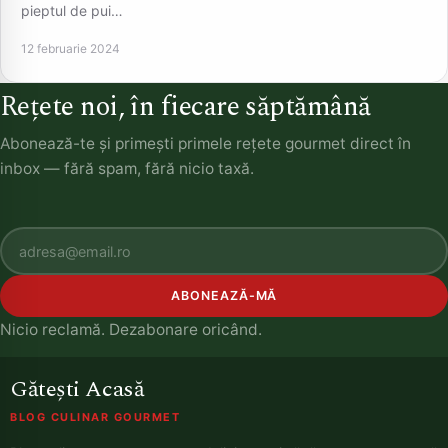
pieptul de pui…
12 februarie 2024
Rețete noi, în fiecare săptămână
Abonează-te și primești primele rețete gourmet direct în
inbox — fără spam, fără nicio taxă.
ABONEAZĂ-MĂ
Nicio reclamă. Dezabonare oricând.
Gătești Acasă
BLOG CULINAR GOURMET