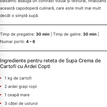
balsamic adaugă un contrast vizual și textural, finalizând
această capodoperă culinară, care este mult mai mult
decât o simplă supă.
Timp de pregatire:
30 min
| Timp de gatire:
30 min
|
Numar portii:
4 – 6
Ingrediente pentru reteta de Supa Crema de
Cartofi cu Ardei Copti
1 kg de cartofi
2 ardei grași roșii
1 ceapă mare
3 căței de usturoi