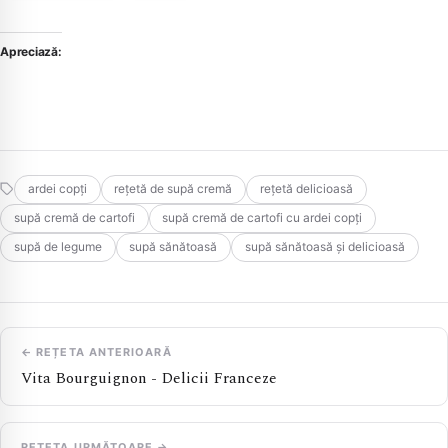
Apreciază:
ardei copți
rețetă de supă cremă
rețetă delicioasă
supă cremă de cartofi
supă cremă de cartofi cu ardei copți
supă de legume
supă sănătoasă
supă sănătoasă și delicioasă
← REȚETA ANTERIOARĂ
Vita Bourguignon - Delicii Franceze
REȚETA URMĂTOARE →