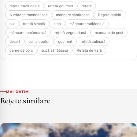
rețetă tradițională
rețetă gourmet
rețetă
bucătărie românească
mâncare sănătoasă
Rețetă rapidă
pui
rețetă simplă
cina
mâncare tradițională
mâncare românească
rețetă vegetariană
mancare de post
desert
pui la cuptor
gourmet
rețetă culinară
carne de porc
supă sănătoasă
Rețetă de vară
MAI GĂTIM
Rețete similare