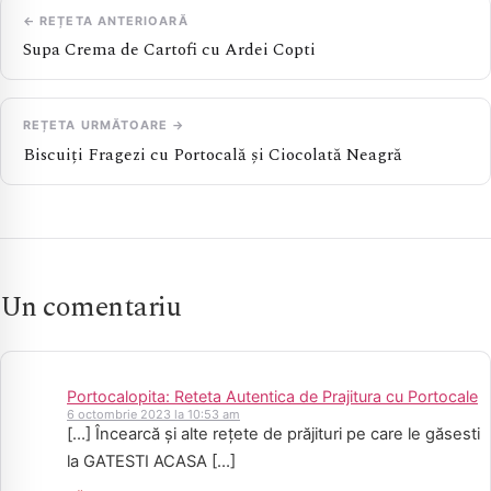
← REȚETA ANTERIOARĂ
Supa Crema de Cartofi cu Ardei Copti
REȚETA URMĂTOARE →
Biscuiți Fragezi cu Portocală și Ciocolată Neagră
Un comentariu
Portocalopita: Reteta Autentica de Prajitura cu Portocale
6 octombrie 2023 la 10:53 am
[…] Încearcă și alte rețete de prăjituri pe care le găsesti
la GATESTI ACASA […]