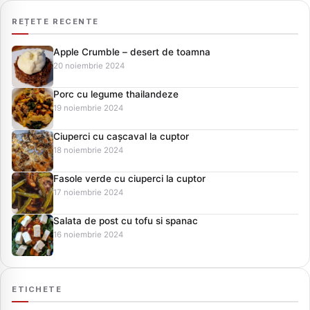
REȚETE RECENTE
Apple Crumble – desert de toamna
20 noiembrie 2024
Porc cu legume thailandeze
19 noiembrie 2024
Ciuperci cu cașcaval la cuptor
18 noiembrie 2024
Fasole verde cu ciuperci la cuptor
17 noiembrie 2024
Salata de post cu tofu si spanac
16 noiembrie 2024
ETICHETE