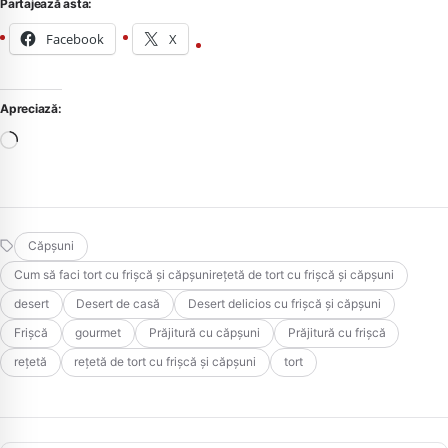
Partajează asta:
Facebook
X
Apreciază:
Încarc...
Căpșuni
Cum să faci tort cu frișcă și căpșunirețetă de tort cu frișcă și căpșuni
desert
Desert de casă
Desert delicios cu frișcă și căpșuni
Frișcă
gourmet
Prăjitură cu căpșuni
Prăjitură cu frișcă
rețetă
rețetă de tort cu frișcă și căpșuni
tort