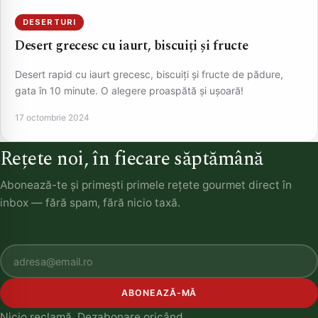
DESERTURI
Desert grecesc cu iaurt, biscuiți și fructe
Desert rapid cu iaurt grecesc, biscuiți și fructe de pădure,
gata în 10 minute. O alegere proaspătă și ușoară!
17 octombrie 2024
Rețete noi, în fiecare săptămână
Abonează-te și primești primele rețete gourmet direct în
inbox — fără spam, fără nicio taxă.
ABONEAZĂ-MĂ
Nicio reclamă. Dezabonare oricând.