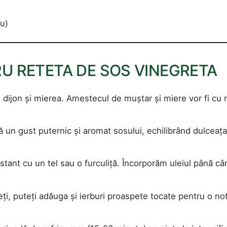
ru)
U RETETA DE SOS VINEGRETA
dijon și mierea. Amestecul de muștar și miere vor fi cu r
 un gust puternic și aromat sosului, echilibrând dulceaț
tant cu un tel sau o furculiță. Încorporăm uleiul până câ
ți, puteți adăuga și ierburi proaspete tocate pentru o no