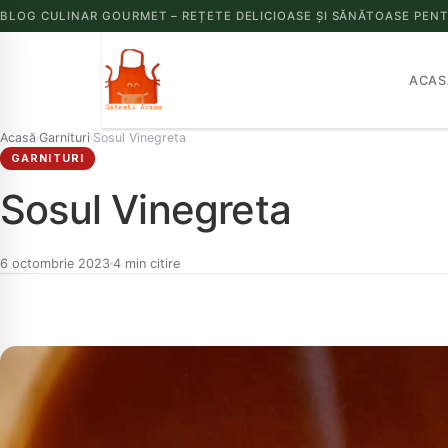
BLOG CULINAR GOURMET – REȚETE DELICIOASE ȘI SĂNĂTOASE PENT
ACAS
Acasă
Garnituri
Sosul Vinegreta
›
›
GARNITURI
Sosul Vinegreta
6 octombrie 2023
4 min citire