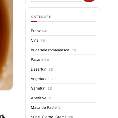
CATEGORII
Pranz
(74)
Cina
(73)
bucatarie romaneasca
(55)
Pasare
(41)
Deserturi
(26)
Vegetarian
(26)
Garnituri
(22)
Aperitive
(18)
Masa de Paste
(17)
ră.
Supe, Ciorbe, Creme
(13)