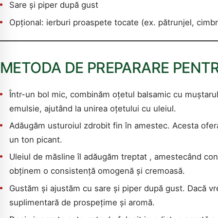
Sare și piper după gust
Opțional: ierburi proaspete tocate (ex. pătrunjel, cimb
METODA DE PREPARARE PENTR
Într-un bol mic, combinăm oțetul balsamic cu muștarul 
emulsie, ajutând la unirea oțetului cu uleiul.
Adăugăm usturoiul zdrobit fin în amestec. Acesta oferă
un ton picant.
Uleiul de măsline îl adăugăm treptat , amestecând cons
obținem o consistență omogenă și cremoasă.
Gustăm și ajustăm cu sare și piper după gust. Dacă vre
suplimentară de prospețime și aromă.