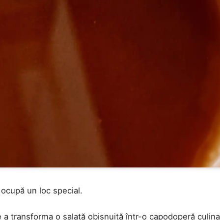
a ocupă un loc special.
CAUTA
e a transforma o salată obișnuită într-o capodoperă culina