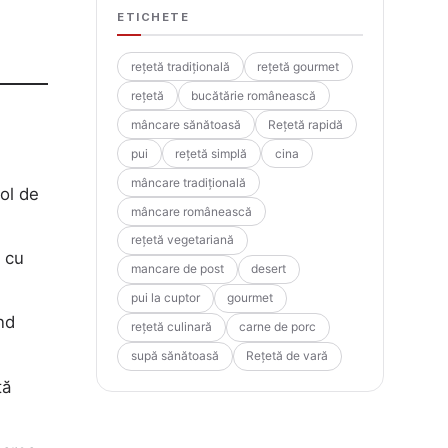
ETICHETE
rețetă tradițională
rețetă gourmet
rețetă
bucătărie românească
mâncare sănătoasă
Rețetă rapidă
pui
rețetă simplă
cina
mâncare tradițională
ol de
mâncare românească
rețetă vegetariană
a cu
mancare de post
desert
pui la cuptor
gourmet
nd
rețetă culinară
carne de porc
supă sănătoasă
Rețetă de vară
tă