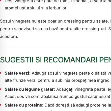
Deși vinegreta este gata de folosit imediat, o scurtă p
aromei usturoiului și a ierburilor.
Sosul vinegreta nu este doar un dressing pentru salate. 
pentru sandvișuri sau ca bază pentru alte dressing-uri. Se
acestora.
SUGESTII SI RECOMANDARI PE
Salate verzi:
Adaugă sosul vinegretă peste o salată ver
alte frunze verzi pentru a sublinia prospețimea ingredi
Salate cu legume grătar:
Adăugați vinegreta peste legu
Acest sos va contrabalansa frumos gustul caramelizat 
Salate cu proteine:
Dacă dorești să adaugi proteine la