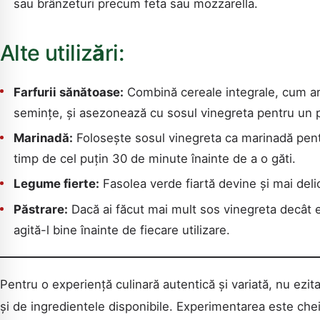
sau brânzeturi precum feta sau mozzarella.
Alte utiliz
ă
ri:
Farfurii sănătoase:
Combină cereale integrale, cum ar 
semințe, și asezonează cu sosul vinegreta pentru un 
Marinadă:
Folosește sosul vinegreta ca marinadă pent
timp de cel puțin 30 de minute înainte de a o găti.
Legume fierte:
Fasolea verde fiartă devine și mai del
Păstrare:
Dacă ai făcut mai mult sos vinegreta decât es
agită-l bine înainte de fiecare utilizare.
Pentru o experiență culinară autentică și variată, nu ezit
și de ingredientele disponibile. Experimentarea este chei