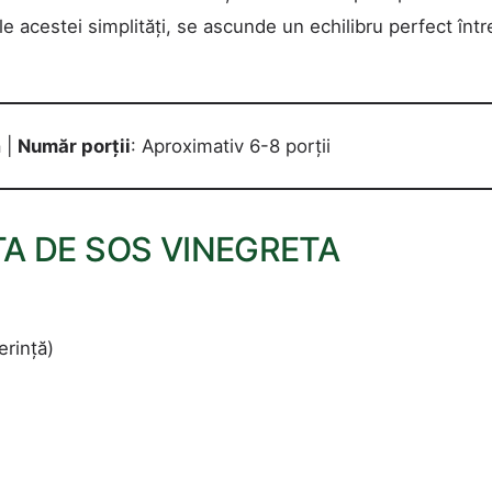
le acestei simplități, se ascunde un echilibru perfect într
ă |
Număr porții
: Aproximativ 6-8 porții
A DE SOS VINEGRETA
erință)