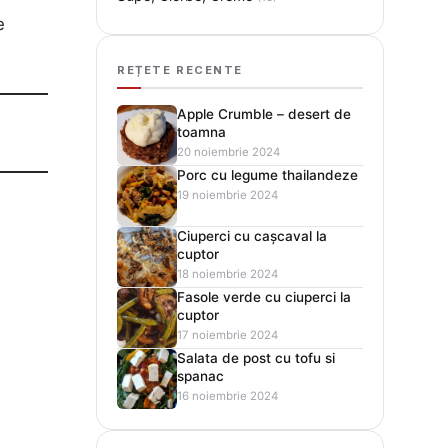
e
REȚETE RECENTE
Apple Crumble – desert de
toamna
20 noiembrie 2024
Porc cu legume thailandeze
19 noiembrie 2024
Ciuperci cu cașcaval la
cuptor
18 noiembrie 2024
Fasole verde cu ciuperci la
cuptor
17 noiembrie 2024
Salata de post cu tofu si
spanac
16 noiembrie 2024