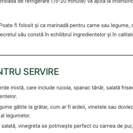
erioadă de refrigerare (15-20 minute) va ajuta la intensifi
Poate fi folosit și ca marinadă pentru carne sau legume, 
cretul său constă în echilibrul ingredientelor și în calita
NTRU SERVIRE
de mixtă, care include rucola, spanac tânăr, salată frise
entelor.
me gătite la grătar, cum ar fi ardeii, vinetele sau dovlec
al legumelor.
 salată, vinegreta se potrivește perfect cu carnea de pui,