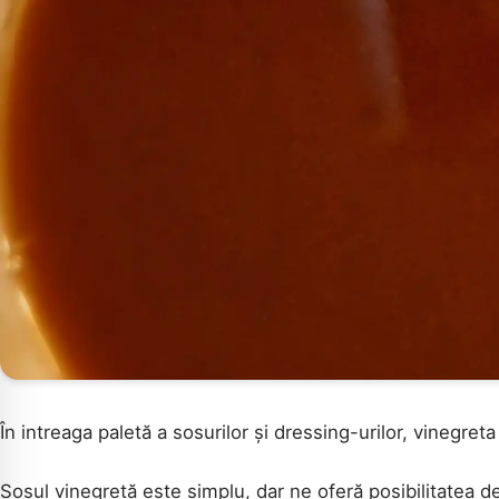
În intreaga paletă a sosurilor și dressing-urilor, vinegret
Sosul vinegretă este simplu, dar ne oferă posibilitatea d