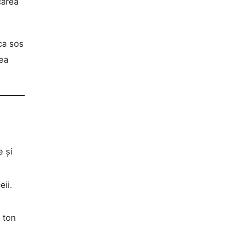
carea
ca sos
tea
e și
eii.
 ton