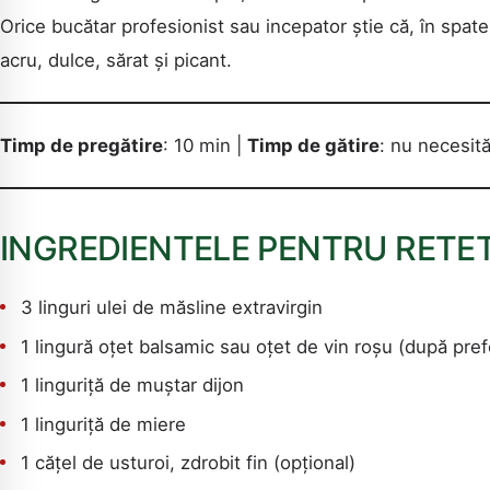
Orice bucătar profesionist sau incepator știe că, în spate
acru, dulce, sărat și picant.
Timp de pregătire
: 10 min |
Timp de gătire
: nu necesit
INGREDIENTELE PENTRU RETET
3 linguri ulei de măsline extravirgin
1 lingură oțet balsamic sau oțet de vin roșu (după pref
1 linguriță de muștar dijon
1 linguriță de miere
1 cățel de usturoi, zdrobit fin (opțional)