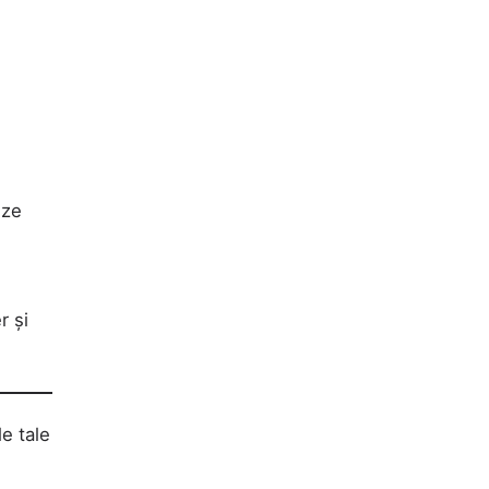
eze
r și
le tale