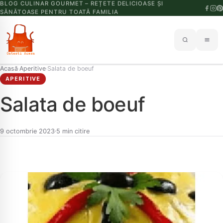
BLOG CULINAR GOURMET – REȚETE DELICIOASE ȘI
SĂNĂTOASE PENTRU TOATĂ FAMILIA
Acasă
Aperitive
Salata de boeuf
›
›
APERITIVE
Salata de boeuf
9 octombrie 2023
5 min citire