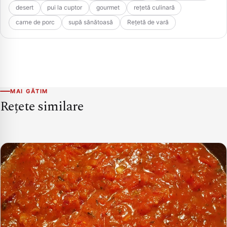
desert
pui la cuptor
gourmet
rețetă culinară
carne de porc
supă sănătoasă
Rețetă de vară
MAI GĂTIM
Rețete similare