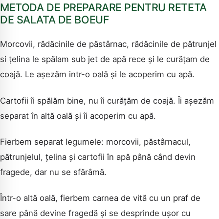
METODA DE PREPARARE PENTRU RETETA
CAUTA
DE SALATA DE BOEUF
Morcovii, rădăcinile de păstârnac, rădăcinile de pătrunjel
si țelina le spălam sub jet de apă rece și le curățam de
coajă. Le așezăm intr-o oală și le acoperim cu apă.
Cartofii îi spălăm bine, nu îi curățăm de coajă. Îi așezăm
separat în altă oală și îi acoperim cu apă.
Fierbem separat legumele: morcovii, păstârnacul,
pătrunjelul, țelina și cartofii în apă până când devin
fragede, dar nu se sfărâmă.
Într-o altă oală, fierbem carnea de vită cu un praf de
sare până devine fragedă și se desprinde ușor cu