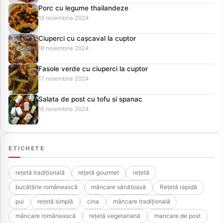
Porc cu legume thailandeze
19 noiembrie 2024
Ciuperci cu cașcaval la cuptor
18 noiembrie 2024
Fasole verde cu ciuperci la cuptor
17 noiembrie 2024
Salata de post cu tofu si spanac
16 noiembrie 2024
ETICHETE
rețetă tradițională
rețetă gourmet
rețetă
bucătărie românească
mâncare sănătoasă
Rețetă rapidă
pui
rețetă simplă
cina
mâncare tradițională
mâncare românească
rețetă vegetariană
mancare de post