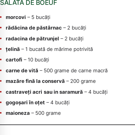
SALATA DE BOEUF
morcovi
– 5 bucăți
rădăcina de păstârnac
– 2 bucăți
radacina de pătrunjel
– 2 bucăți
țelină
– 1 bucată de mărime potrivită
cartofi
– 10 bucăți
carne de vită
– 500 grame de carne macră
mazăre fină la conservă
– 200 grame
castraveți acri
sau in saramură
– 4 bucăți
gogoșari în oțet
– 4 bucăți
maioneza
– 500 grame