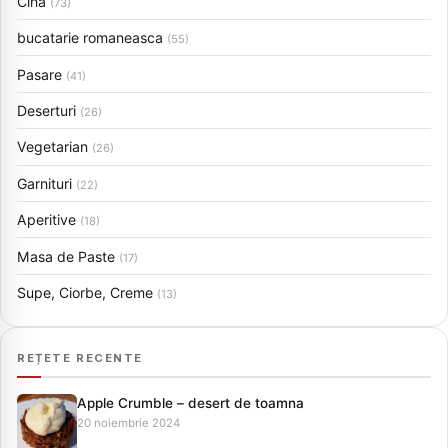
Cina
(73)
bucatarie romaneasca
(55)
Pasare
(41)
Deserturi
(26)
Vegetarian
(26)
Garnituri
(22)
Aperitive
(18)
Masa de Paste
(17)
Supe, Ciorbe, Creme
(13)
REȚETE RECENTE
Apple Crumble – desert de toamna
20 noiembrie 2024