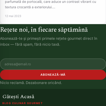
parfumată de portocală, care aduce un contrast vibrant cu
textura crocantă a exteriorului.…
12 mai 2023
Rețete noi, în fiecare săptămână
Abonează-te și primești primele rețete gourmet direct în
inbox — fără spam, fără nicio taxă.
ABONEAZĂ-MĂ
Nicio reclamă. Dezabonare oricând.
Gătești Acasă
BLOG CULINAR GOURMET