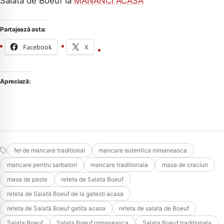
Salata de Boeuf la
MANANCI ACASA
Partajează asta:
Facebook
X
Apreciază:
fel de mancare traditional
mancare autentica romaneasca
mancare pentru sarbatori
mancare traditionala
masa de craciun
masa de paste
reteta de Salata Boeuf
reteta de Salată Boeuf de la gatesti acasa
reteta de Salată Boeuf gatita acasa
reteta de salata de Boeuf
Salata Boeuf
Salata Boeuf romaneasca
Salata Boeuf traditionala