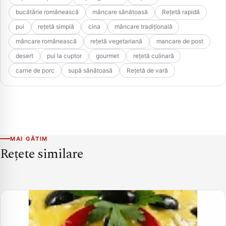
bucătărie românească
mâncare sănătoasă
Rețetă rapidă
pui
rețetă simplă
cina
mâncare tradițională
mâncare românească
rețetă vegetariană
mancare de post
desert
pui la cuptor
gourmet
rețetă culinară
carne de porc
supă sănătoasă
Rețetă de vară
MAI GĂTIM
Rețete similare