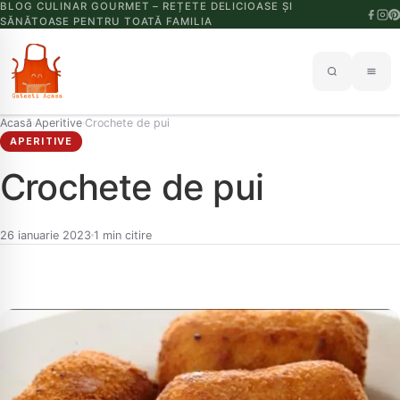
BLOG CULINAR GOURMET – REȚETE DELICIOASE ȘI
SĂNĂTOASE PENTRU TOATĂ FAMILIA
Acasă
Aperitive
Crochete de pui
›
›
APERITIVE
Crochete de pui
26 ianuarie 2023
1 min citire