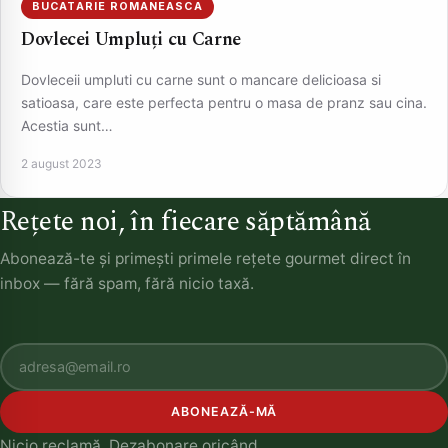
BUCATARIE ROMANEASCA
Dovlecei Umpluți cu Carne
Dovleceii umpluti cu carne sunt o mancare delicioasa si
satioasa, care este perfecta pentru o masa de pranz sau cina.
Acestia sunt…
2 august 2023
Rețete noi, în fiecare săptămână
Abonează-te și primești primele rețete gourmet direct în
inbox — fără spam, fără nicio taxă.
ABONEAZĂ-MĂ
Nicio reclamă. Dezabonare oricând.