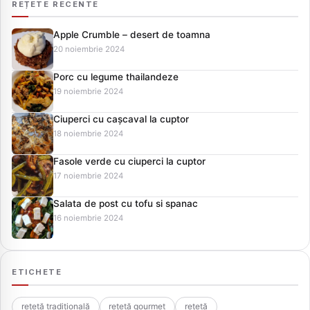
REȚETE RECENTE
Apple Crumble – desert de toamna
20 noiembrie 2024
Porc cu legume thailandeze
19 noiembrie 2024
Ciuperci cu cașcaval la cuptor
18 noiembrie 2024
Fasole verde cu ciuperci la cuptor
17 noiembrie 2024
Salata de post cu tofu si spanac
16 noiembrie 2024
ETICHETE
rețetă tradițională
rețetă gourmet
rețetă