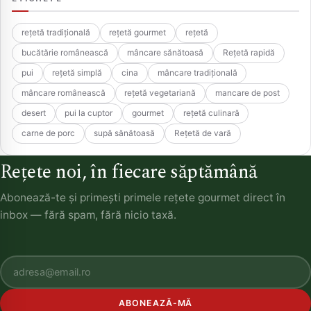
rețetă tradițională
rețetă gourmet
rețetă
bucătărie românească
mâncare sănătoasă
Rețetă rapidă
pui
rețetă simplă
cina
mâncare tradițională
mâncare românească
rețetă vegetariană
mancare de post
desert
pui la cuptor
gourmet
rețetă culinară
carne de porc
supă sănătoasă
Rețetă de vară
Rețete noi, în fiecare săptămână
Abonează-te și primești primele rețete gourmet direct în
inbox — fără spam, fără nicio taxă.
ABONEAZĂ-MĂ