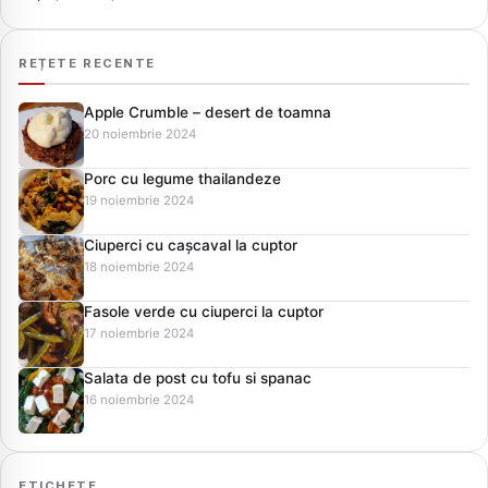
REȚETE RECENTE
Apple Crumble – desert de toamna
20 noiembrie 2024
Porc cu legume thailandeze
19 noiembrie 2024
Ciuperci cu cașcaval la cuptor
18 noiembrie 2024
Fasole verde cu ciuperci la cuptor
17 noiembrie 2024
Salata de post cu tofu si spanac
16 noiembrie 2024
ETICHETE