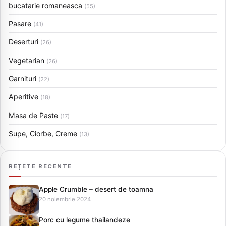
bucatarie romaneasca
(55)
Pasare
(41)
Deserturi
(26)
Vegetarian
(26)
Garnituri
(22)
Aperitive
(18)
Masa de Paste
(17)
Supe, Ciorbe, Creme
(13)
REȚETE RECENTE
Apple Crumble – desert de toamna
20 noiembrie 2024
Porc cu legume thailandeze