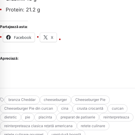
Protein: 21.2 g
Partajează asta:
Facebook
X
Apreciază:
branza Cheddar
cheeseburger
Cheeseburger Pie
Cheeseburger Pie din curcan
cina
crusta crocantă
curcan
dietetic
pie
placinta
preparat de patiserie
reinterpreteaza
reinterpreteaza clasica rețetă americana
retete culinare
retete culinare gourmet
umplutură bogată