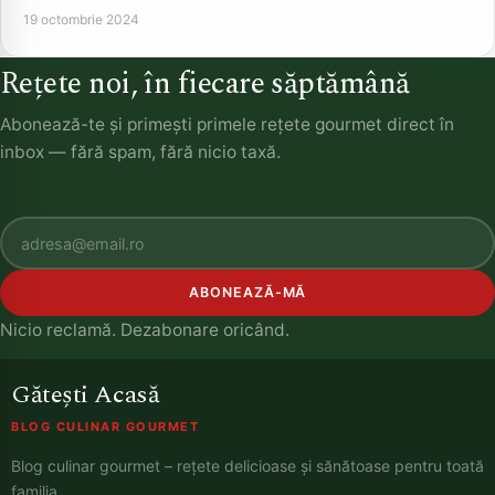
19 octombrie 2024
Rețete noi, în fiecare săptămână
Abonează-te și primești primele rețete gourmet direct în
inbox — fără spam, fără nicio taxă.
ABONEAZĂ-MĂ
Nicio reclamă. Dezabonare oricând.
Gătești Acasă
BLOG CULINAR GOURMET
Blog culinar gourmet – rețete delicioase și sănătoase pentru toată
familia