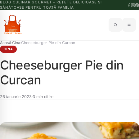
BLOG CULINAR GOURMET – REȚETE DELICIOASE ȘI
SĂNĂTOASE PENTRU TOATĂ FAMILIA
Acasă
Cina
Cheeseburger Pie din Curcan
›
›
CINA
Cheeseburger Pie din
Curcan
26 ianuarie 2023
3 min citire