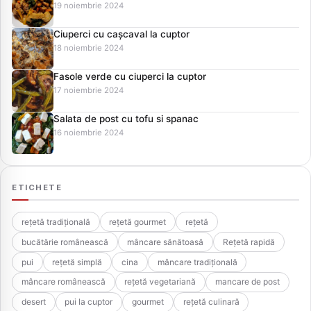
19 noiembrie 2024
Ciuperci cu cașcaval la cuptor
18 noiembrie 2024
Fasole verde cu ciuperci la cuptor
17 noiembrie 2024
Salata de post cu tofu si spanac
16 noiembrie 2024
ETICHETE
rețetă tradițională
rețetă gourmet
rețetă
bucătărie românească
mâncare sănătoasă
Rețetă rapidă
pui
rețetă simplă
cina
mâncare tradițională
mâncare românească
rețetă vegetariană
mancare de post
desert
pui la cuptor
gourmet
rețetă culinară