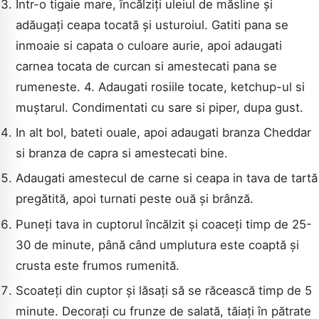
Într-o tigaie mare, încălziți uleiul de măsline și
adăugați ceapa tocată și usturoiul. Gatiti pana se
inmoaie si capata o culoare aurie, apoi adaugati
carnea tocata de curcan si amestecati pana se
rumeneste. 4. Adaugati rosiile tocate, ketchup-ul si
muștarul. Condimentati cu sare si piper, dupa gust.
In alt bol, bateti ouale, apoi adaugati branza Cheddar
si branza de capra si amestecati bine.
Adaugati amestecul de carne si ceapa in tava de tartă
pregătită, apoi turnati peste ouă și brânză.
Puneți tava in cuptorul încălzit și coaceți timp de 25-
30 de minute, până când umplutura este coaptă și
crusta este frumos rumenită.
Scoateți din cuptor și lăsați să se răcească timp de 5
minute. Decorați cu frunze de salată, tăiați în pătrate