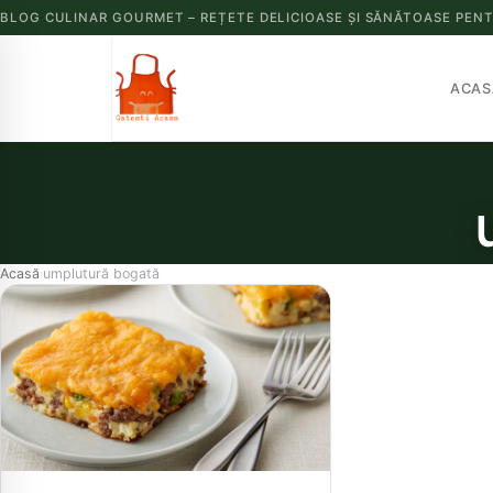
BLOG CULINAR GOURMET – REȚETE DELICIOASE ȘI SĂNĂTOASE PENT
ACAS
Acasă
umplutură bogată
›