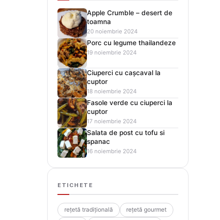
Apple Crumble – desert de
toamna
20 noiembrie 2024
Porc cu legume thailandeze
19 noiembrie 2024
Ciuperci cu cașcaval la
cuptor
18 noiembrie 2024
Fasole verde cu ciuperci la
cuptor
17 noiembrie 2024
Salata de post cu tofu si
spanac
16 noiembrie 2024
ETICHETE
rețetă tradițională
rețetă gourmet