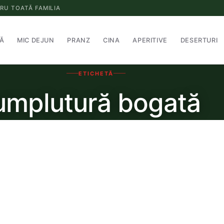
RU TOATĂ FAMILIA
Ă
MIC DEJUN
PRANZ
CINA
APERITIVE
DESERTURI
ETICHETĂ
umplutură bogată