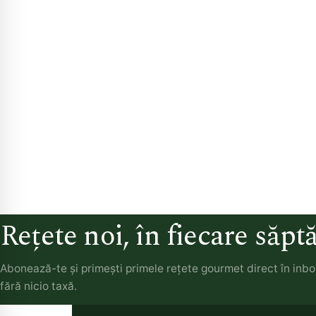
Rețete noi, în fiecare săp
Abonează-te și primești primele rețete gourmet direct în inb
fără nicio taxă.