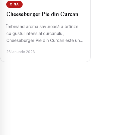
CINA
Cheeseburger Pie din Curcan
Îmbinând aroma savuroasă a brânzei
cu gustul intens al curcanului,
Cheeseburger Pie din Curcan este un
deliciu gourmet care îți va învălui…
26 ianuarie 2023