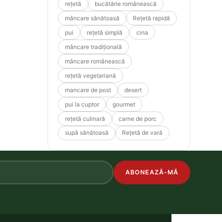
rețetă
bucătărie românească
mâncare sănătoasă
Rețetă rapidă
pui
rețetă simplă
cina
mâncare tradițională
mâncare românească
rețetă vegetariană
mancare de post
desert
pui la cuptor
gourmet
rețetă culinară
carne de porc
supă sănătoasă
Rețetă de vară
ABONEAZĂ-MĂ
.