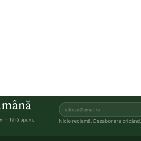
tămână
ox — fără spam,
Nicio reclamă. Dezabonare oricând