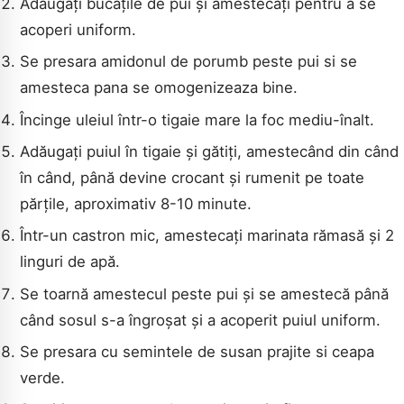
Adăugați bucățile de pui și amestecați pentru a se
acoperi uniform.
CAUTA
Se presara amidonul de porumb peste pui si se
amesteca pana se omogenizeaza bine.
Încinge uleiul într-o tigaie mare la foc mediu-înalt.
Adăugați puiul în tigaie și gătiți, amestecând din când
în când, până devine crocant și rumenit pe toate
părțile, aproximativ 8-10 minute.
Într-un castron mic, amestecați marinata rămasă și 2
linguri de apă.
Se toarnă amestecul peste pui și se amestecă până
când sosul s-a îngroșat și a acoperit puiul uniform.
Se presara cu semintele de susan prajite si ceapa
verde.