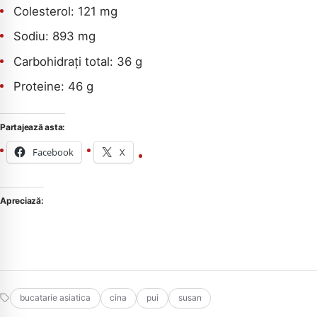
Colesterol: 121 mg
Sodiu: 893 mg
Carbohidrați total: 36 g
Proteine: 46 g
Partajează asta:
Facebook
X
Apreciază:
bucatarie asiatica
cina
pui
susan