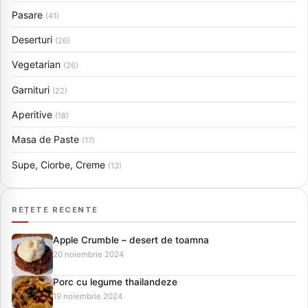
Pasare
(41)
Deserturi
(26)
Vegetarian
(26)
Garnituri
(22)
Aperitive
(18)
Masa de Paste
(17)
Supe, Ciorbe, Creme
(13)
REȚETE RECENTE
Apple Crumble – desert de toamna
20 noiembrie 2024
Porc cu legume thailandeze
19 noiembrie 2024