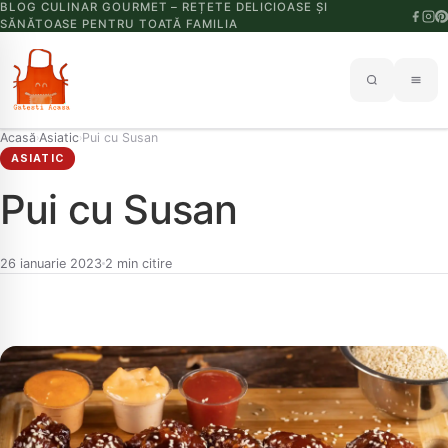
BLOG CULINAR GOURMET – REȚETE DELICIOASE ȘI
SĂNĂTOASE PENTRU TOATĂ FAMILIA
Acasă
Asiatic
Pui cu Susan
›
›
ASIATIC
Pui cu Susan
26 ianuarie 2023
2 min citire