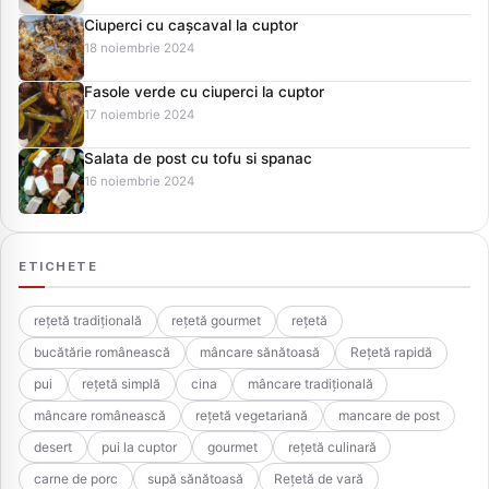
Ciuperci cu cașcaval la cuptor
18 noiembrie 2024
Fasole verde cu ciuperci la cuptor
17 noiembrie 2024
Salata de post cu tofu si spanac
16 noiembrie 2024
ETICHETE
rețetă tradițională
rețetă gourmet
rețetă
bucătărie românească
mâncare sănătoasă
Rețetă rapidă
pui
rețetă simplă
cina
mâncare tradițională
mâncare românească
rețetă vegetariană
mancare de post
desert
pui la cuptor
gourmet
rețetă culinară
carne de porc
supă sănătoasă
Rețetă de vară