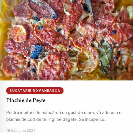
BUCATARIE ROMANEASCA
Plachie de Pește
Pentru iubitorii de mâncăruri cu gust de mare, vă aducem o
plachie de cod de te lingi pe degete. Se începe cu…
16 februarie 2024