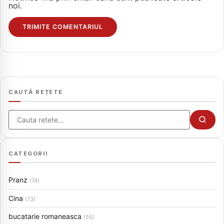
noi.
CAUTĂ REȚETE
Cauta
CATEGORII
Pranz
(74)
Cina
(73)
bucatarie romaneasca
(55)