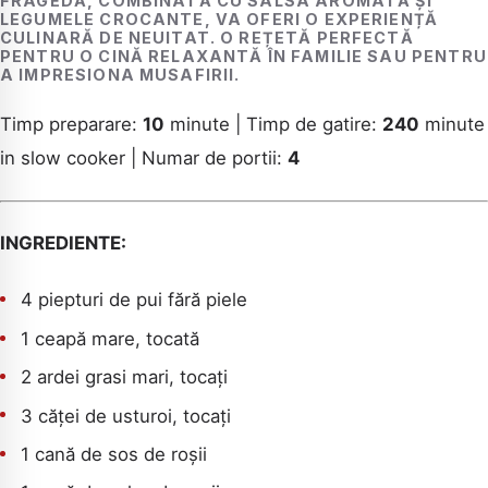
FRAGEDĂ, COMBINATĂ CU SALSA AROMATĂ ȘI
LEGUMELE CROCANTE, VA OFERI O EXPERIENȚĂ
CULINARĂ DE NEUITAT. O REȚETĂ PERFECTĂ
PENTRU O CINĂ RELAXANTĂ ÎN FAMILIE SAU PENTRU
A IMPRESIONA MUSAFIRII.
Timp preparare:
10
minute | Timp de gatire:
240
minute
in slow cooker | Numar de portii:
4
INGREDIENTE:
4 piepturi de pui fără piele
1 ceapă mare, tocată
2 ardei grasi mari, tocați
3 căței de usturoi, tocați
1 cană de sos de roșii