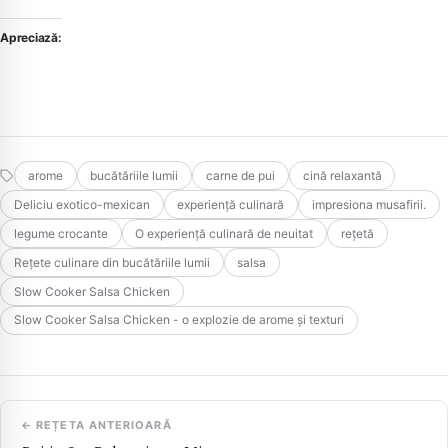
Apreciază:
arome
bucătăriile lumii
carne de pui
cină relaxantă
Deliciu exotico-mexican
experiență culinară
impresiona musafirii.
legume crocante
O experiență culinară de neuitat
rețetă
Rețete culinare din bucătăriile lumii
salsa
Slow Cooker Salsa Chicken
Slow Cooker Salsa Chicken - o explozie de arome și texturi
← REȚETA ANTERIOARĂ