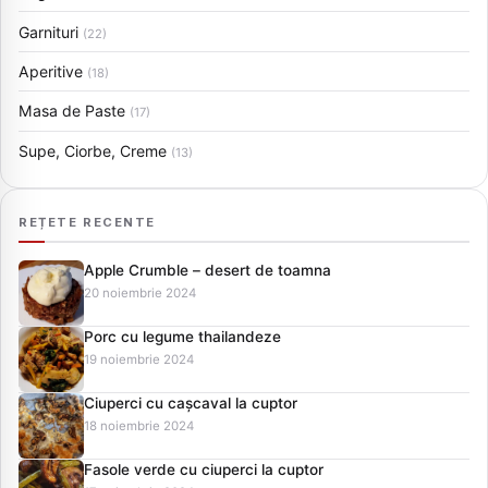
Garnituri
(22)
Aperitive
(18)
Masa de Paste
(17)
Supe, Ciorbe, Creme
(13)
REȚETE RECENTE
Apple Crumble – desert de toamna
20 noiembrie 2024
Porc cu legume thailandeze
19 noiembrie 2024
Ciuperci cu cașcaval la cuptor
18 noiembrie 2024
Fasole verde cu ciuperci la cuptor