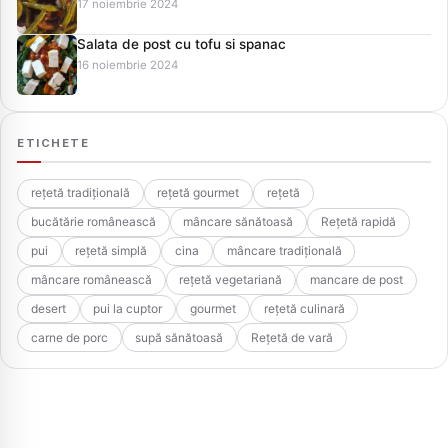
17 noiembrie 2024
Salata de post cu tofu si spanac
16 noiembrie 2024
ETICHETE
rețetă tradițională
rețetă gourmet
rețetă
bucătărie românească
mâncare sănătoasă
Rețetă rapidă
pui
rețetă simplă
cina
mâncare tradițională
mâncare românească
rețetă vegetariană
mancare de post
desert
pui la cuptor
gourmet
rețetă culinară
carne de porc
supă sănătoasă
Rețetă de vară