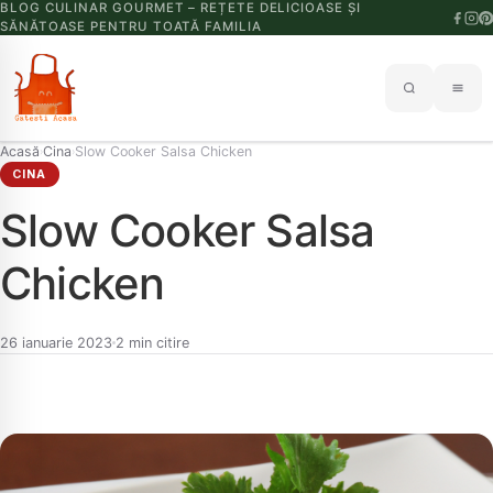
BLOG CULINAR GOURMET – REȚETE DELICIOASE ȘI
SĂNĂTOASE PENTRU TOATĂ FAMILIA
Acasă
Cina
Slow Cooker Salsa Chicken
›
›
CINA
Slow Cooker Salsa
Chicken
26 ianuarie 2023
2 min citire