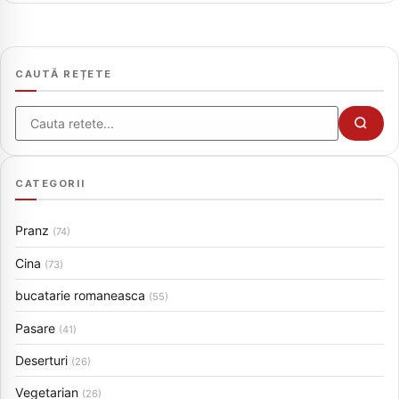
CAUTĂ REȚETE
Cauta
CATEGORII
Pranz
(74)
Cina
(73)
bucatarie romaneasca
(55)
Pasare
(41)
Deserturi
(26)
Vegetarian
(26)