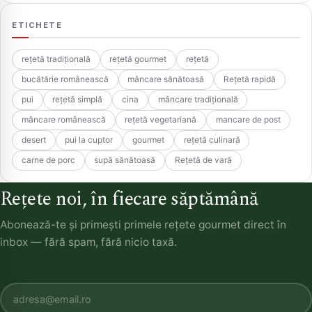
ETICHETE
rețetă tradițională
rețetă gourmet
rețetă
bucătărie românească
mâncare sănătoasă
Rețetă rapidă
pui
rețetă simplă
cina
mâncare tradițională
mâncare românească
rețetă vegetariană
mancare de post
desert
pui la cuptor
gourmet
rețetă culinară
carne de porc
supă sănătoasă
Rețetă de vară
Rețete noi, în fiecare săptămână
Abonează-te și primești primele rețete gourmet direct în
inbox — fără spam, fără nicio taxă.