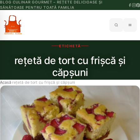
BLOG CULINAR GOURMET – REȚETE DELICIOASE ȘI
SĂNĂTOASE PENTRU TOATĂ FAMILIA
ETICHETĂ
rețetă de tort cu frișcă și
căpșuni
Acasă
rețetă de tort cu frișcă și căpșuni
›