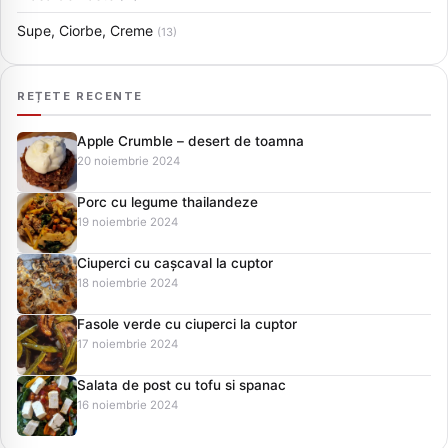
Supe, Ciorbe, Creme
(13)
REȚETE RECENTE
Apple Crumble – desert de toamna
20 noiembrie 2024
Porc cu legume thailandeze
19 noiembrie 2024
Ciuperci cu cașcaval la cuptor
18 noiembrie 2024
Fasole verde cu ciuperci la cuptor
17 noiembrie 2024
Salata de post cu tofu si spanac
16 noiembrie 2024