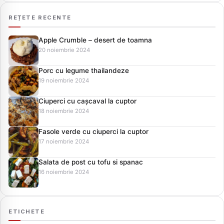
REȚETE RECENTE
Apple Crumble – desert de toamna
20 noiembrie 2024
Porc cu legume thailandeze
19 noiembrie 2024
Ciuperci cu cașcaval la cuptor
18 noiembrie 2024
Fasole verde cu ciuperci la cuptor
17 noiembrie 2024
Salata de post cu tofu si spanac
16 noiembrie 2024
ETICHETE