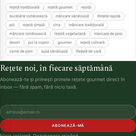
rețetă tradițională
rețetă gourmet
rețetă
bucătărie românească
mâncare sănătoasă
Rețetă rapidă
pui
rețetă simplă
cina
mâncare tradițională
mâncare românească
rețetă vegetariană
mancare de post
desert
pui la cuptor
gourmet
rețetă culinară
carne de porc
supă sănătoasă
Rețetă de vară
Rețete noi, în fiecare săptămână
Abonează-te și primești primele rețete gourmet direct în
inbox — fără spam, fără nicio taxă.
ABONEAZĂ-MĂ
Nicio reclamă. Dezabonare oricând.