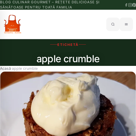
BLOG CULINAR GOURMET – REȚETE DELICIOASE ȘI
SĂNĂTOASE PENTRU TOATĂ FAMILIA
ETICHETĂ
apple crumble
Acasă
apple crumble
›