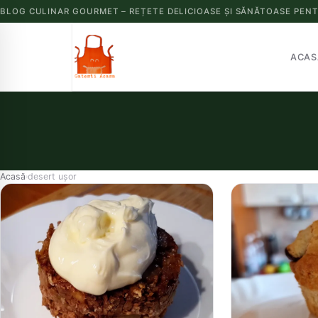
BLOG CULINAR GOURMET – REȚETE DELICIOASE ȘI SĂNĂTOASE PENT
ACAS
Acasă
desert ușor
›