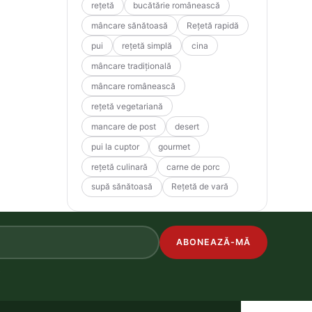
rețetă
bucătărie românească
mâncare sănătoasă
Rețetă rapidă
pui
rețetă simplă
cina
mâncare tradițională
mâncare românească
rețetă vegetariană
mancare de post
desert
pui la cuptor
gourmet
rețetă culinară
carne de porc
supă sănătoasă
Rețetă de vară
ABONEAZĂ-MĂ
.