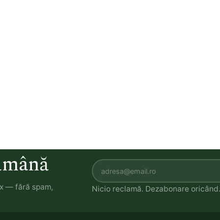
tămână
ox — fără spam,
Nicio reclamă. Dezabonare oricând