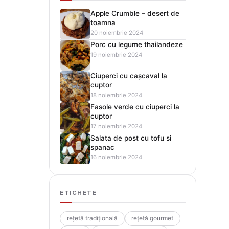
Apple Crumble – desert de
toamna
20 noiembrie 2024
Porc cu legume thailandeze
19 noiembrie 2024
Ciuperci cu cașcaval la
cuptor
18 noiembrie 2024
Fasole verde cu ciuperci la
cuptor
17 noiembrie 2024
Salata de post cu tofu si
spanac
16 noiembrie 2024
ETICHETE
rețetă tradițională
rețetă gourmet