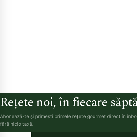
Rețete noi, în fiecare săp
Abonează-te și primești primele rețete gourmet direct în inb
fără nicio taxă.