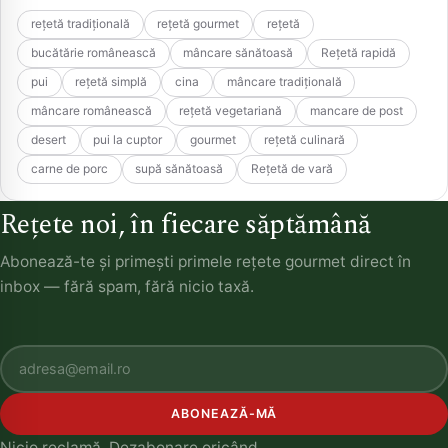
rețetă tradițională
rețetă gourmet
rețetă
bucătărie românească
mâncare sănătoasă
Rețetă rapidă
pui
rețetă simplă
cina
mâncare tradițională
mâncare românească
rețetă vegetariană
mancare de post
desert
pui la cuptor
gourmet
rețetă culinară
carne de porc
supă sănătoasă
Rețetă de vară
Rețete noi, în fiecare săptămână
Abonează-te și primești primele rețete gourmet direct în
inbox — fără spam, fără nicio taxă.
ABONEAZĂ-MĂ
Nicio reclamă. Dezabonare oricând.