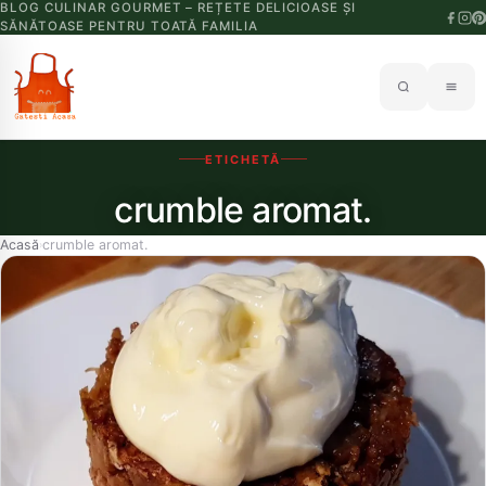
BLOG CULINAR GOURMET – REȚETE DELICIOASE ȘI
SĂNĂTOASE PENTRU TOATĂ FAMILIA
ETICHETĂ
crumble aromat.
Acasă
crumble aromat.
›