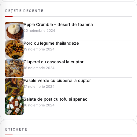
REȚETE RECENTE
Apple Crumble – desert de toamna
20 noiembrie 2024
Porc cu legume thailandeze
19 noiembrie 2024
Ciuperci cu cașcaval la cuptor
18 noiembrie 2024
Fasole verde cu ciuperci la cuptor
17 noiembrie 2024
Salata de post cu tofu si spanac
16 noiembrie 2024
ETICHETE