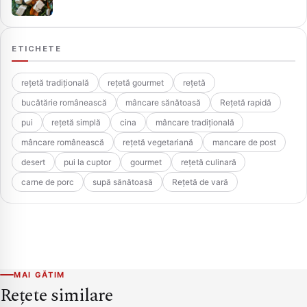
ETICHETE
rețetă tradițională
rețetă gourmet
rețetă
bucătărie românească
mâncare sănătoasă
Rețetă rapidă
pui
rețetă simplă
cina
mâncare tradițională
mâncare românească
rețetă vegetariană
mancare de post
desert
pui la cuptor
gourmet
rețetă culinară
carne de porc
supă sănătoasă
Rețetă de vară
MAI GĂTIM
Rețete similare