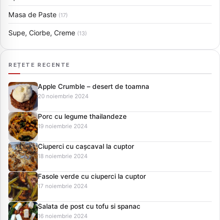
Masa de Paste
(17)
Supe, Ciorbe, Creme
(13)
REȚETE RECENTE
Apple Crumble – desert de toamna
20 noiembrie 2024
Porc cu legume thailandeze
19 noiembrie 2024
Ciuperci cu cașcaval la cuptor
18 noiembrie 2024
Fasole verde cu ciuperci la cuptor
17 noiembrie 2024
Salata de post cu tofu si spanac
16 noiembrie 2024