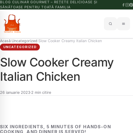
BLOG CULINAR GOURMET – REȚETE DELICIOASE ȘI
SĂNĂTOASE PENTRU TOATĂ FAMILIA
Acasă
Uncategorized
Slow Cooker Creamy Italian Chicken
›
›
UNCATEGORIZED
Slow Cooker Creamy
Italian Chicken
26 ianuarie 2023
2 min citire
SIX INGREDIENTS, 5 MINUTES OF HANDS-ON
COOKING, AND DINNER IS SERVED!