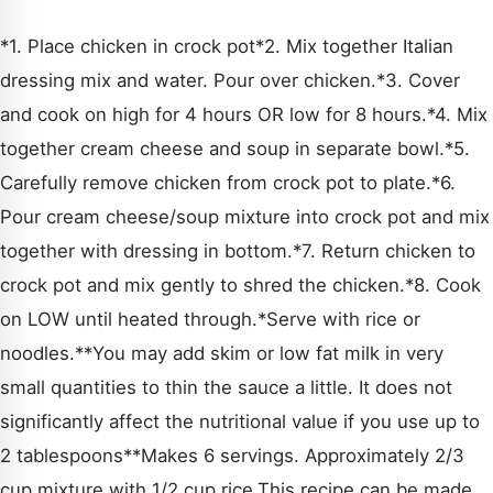
*1. Place chicken in crock pot*2. Mix together Italian
dressing mix and water. Pour over chicken.*3. Cover
and cook on high for 4 hours OR low for 8 hours.*4. Mix
together cream cheese and soup in separate bowl.*5.
Carefully remove chicken from crock pot to plate.*6.
Pour cream cheese/soup mixture into crock pot and mix
together with dressing in bottom.*7. Return chicken to
crock pot and mix gently to shred the chicken.*8. Cook
on LOW until heated through.*Serve with rice or
noodles.**You may add skim or low fat milk in very
small quantities to thin the sauce a little. It does not
CAUTA
significantly affect the nutritional value if you use up to
2 tablespoons**Makes 6 servings. Approximately 2/3
cup mixture with 1/2 cup rice.This recipe can be made