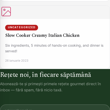
UNCATEGORIZED
Slow Cooker Creamy Italian Chicken
Six ingredients, 5 minutes of hands-on cooking, and dinner is
served!
26 ianuarie 2023
Rețete noi, în fiecare săptămână
Abonează-te și primești primele rețete gourmet direct în
inbox — fără spam, fără nicio taxă.