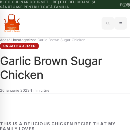
BLOG CULINAR GOURMET – REȚETE DELICIOASE ȘI
SĂNĂTOASE PENTRU TOATĂ FAMILIA
Acasă
Uncategorized
Garlic Brown Sugar Chicken
›
›
UNCATEGORIZED
Garlic Brown Sugar
Chicken
26 ianuarie 2023
1 min citire
THIS IS A DELICIOUS CHICKEN RECIPE THAT MY
FAMILY LOVES