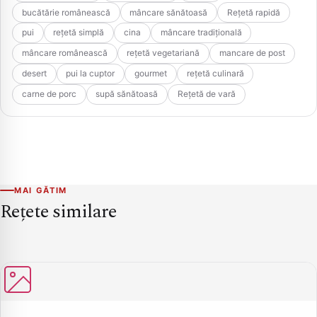
bucătărie românească
mâncare sănătoasă
Rețetă rapidă
pui
rețetă simplă
cina
mâncare tradițională
mâncare românească
rețetă vegetariană
mancare de post
desert
pui la cuptor
gourmet
rețetă culinară
carne de porc
supă sănătoasă
Rețetă de vară
MAI GĂTIM
Rețete similare