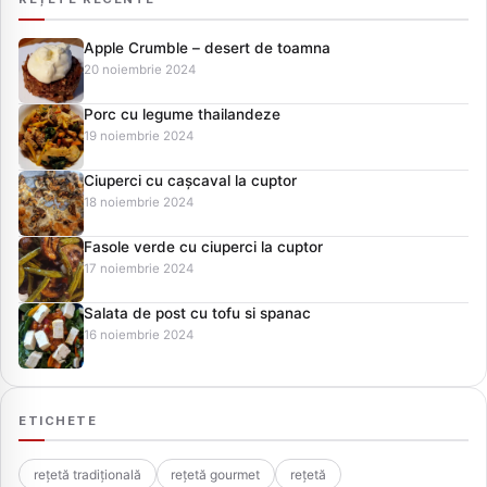
Apple Crumble – desert de toamna
20 noiembrie 2024
Porc cu legume thailandeze
19 noiembrie 2024
Ciuperci cu cașcaval la cuptor
18 noiembrie 2024
Fasole verde cu ciuperci la cuptor
17 noiembrie 2024
Salata de post cu tofu si spanac
16 noiembrie 2024
ETICHETE
rețetă tradițională
rețetă gourmet
rețetă