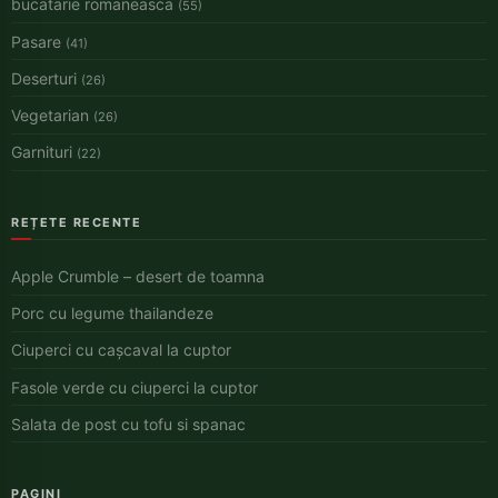
bucatarie romaneasca
(55)
Pasare
(41)
Deserturi
(26)
Vegetarian
(26)
Garnituri
(22)
REȚETE RECENTE
Apple Crumble – desert de toamna
Porc cu legume thailandeze
Ciuperci cu cașcaval la cuptor
Fasole verde cu ciuperci la cuptor
Salata de post cu tofu si spanac
PAGINI