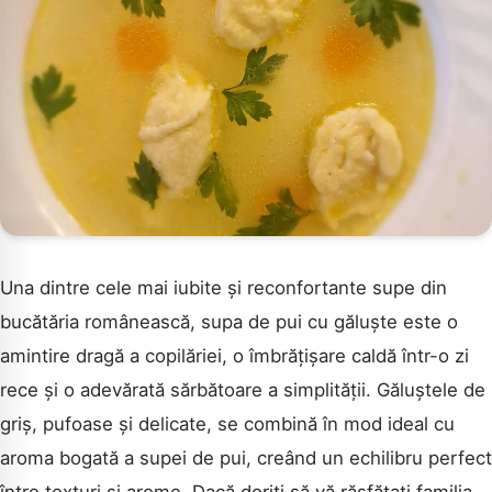
Una dintre cele mai iubite și reconfortante supe din
bucătăria românească, supa de pui cu găluște este o
amintire dragă a copilăriei, o îmbrățișare caldă într-o zi
rece și o adevărată sărbătoare a simplității. Găluștele de
griș, pufoase și delicate, se combină în mod ideal cu
aroma bogată a supei de pui, creând un echilibru perfect
între texturi și arome. Dacă doriți să vă răsfățați familia