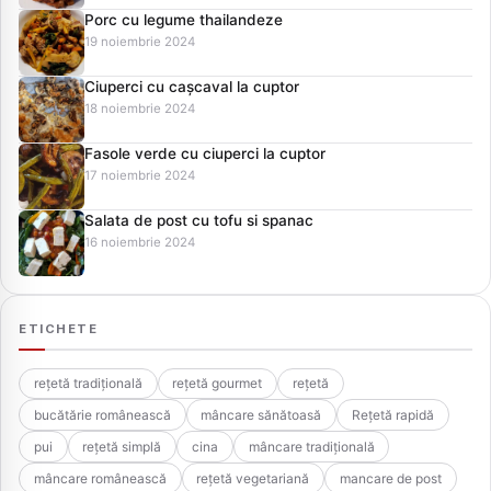
Porc cu legume thailandeze
19 noiembrie 2024
Ciuperci cu cașcaval la cuptor
18 noiembrie 2024
Fasole verde cu ciuperci la cuptor
17 noiembrie 2024
Salata de post cu tofu si spanac
16 noiembrie 2024
ETICHETE
rețetă tradițională
rețetă gourmet
rețetă
bucătărie românească
mâncare sănătoasă
Rețetă rapidă
pui
rețetă simplă
cina
mâncare tradițională
mâncare românească
rețetă vegetariană
mancare de post