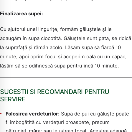
Finalizarea supei:
Cu ajutorul unei lingurițe, formăm găluștele și le
adaugăm în supa clocotită. Găluștele sunt gata, se ridică
la suprafață și rămân acolo. Lăsăm supa să fiarbă 10
minute, apoi oprim focul si acoperim oala cu un capac,
lăsăm să se odihnescă supa pentru incă 10 minute.
SUGESTII SI RECOMANDARI PENTRU
SERVIRE
Folosirea verdeturilor:
Supa de pui cu găluște poate
fi îmbogățită cu verdețuri proaspete, precum
pătrunjel, mărar sau leuștean tocat. Acestea adaugă