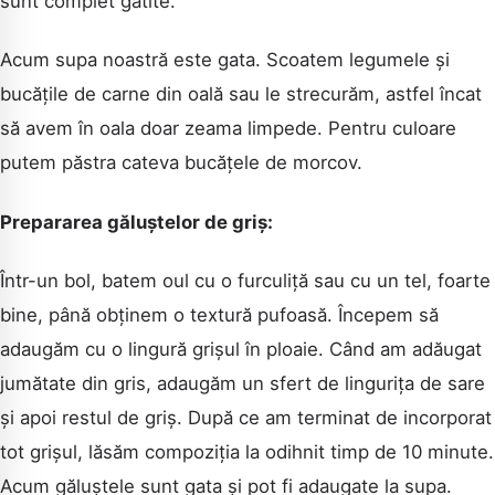
sunt complet gătite.
Acum supa noastră este gata. Scoatem legumele și
bucățile de carne din oală sau le strecurăm, astfel încat
să avem în oala doar zeama limpede. Pentru culoare
putem păstra cateva bucățele de morcov.
Prepararea găluștelor de griș:
Într-un bol, batem oul cu o furculiță sau cu un tel, foarte
bine, până obținem o textură pufoasă. Începem să
adaugăm cu o lingură grișul în ploaie. Când am adăugat
jumătate din gris, adaugăm un sfert de lingurița de sare
și apoi restul de griș. După ce am terminat de incorporat
tot grișul, lăsăm compoziția la odihnit timp de 10 minute.
Acum găluștele sunt gata și pot fi adaugate la supa.