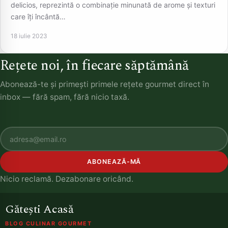
delicios, reprezintă o combinație minunată de arome și texturi
care îți încântă…
18 iulie 2023
Rețete noi, în fiecare săptămână
Abonează-te și primești primele rețete gourmet direct în
inbox — fără spam, fără nicio taxă.
ABONEAZĂ-MĂ
Nicio reclamă. Dezabonare oricând.
Gătești Acasă
BLOG CULINAR GOURMET