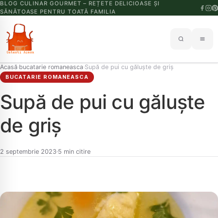
BLOG CULINAR GOURMET – REȚETE DELICIOASE ȘI
SĂNĂTOASE PENTRU TOATĂ FAMILIA
Acasă
bucatarie romaneasca
Supă de pui cu găluște de griș
›
›
BUCATARIE ROMANEASCA
Supă de pui cu găluște
de griș
2 septembrie 2023
5 min citire