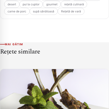
desert
pui la cuptor
gourmet
rețetă culinară
carne de porc
supă sănătoasă
Rețetă de vară
MAI GĂTIM
Rețete similare