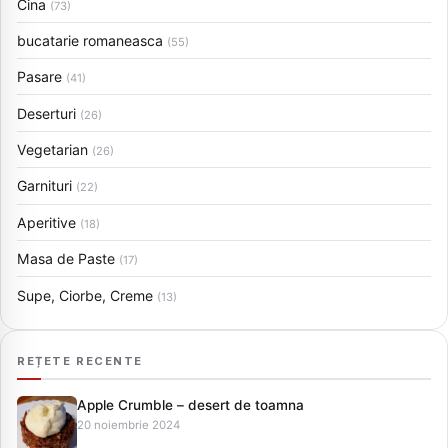
Cina
(73)
bucatarie romaneasca
(55)
Pasare
(41)
Deserturi
(26)
Vegetarian
(26)
Garnituri
(22)
Aperitive
(18)
Masa de Paste
(17)
Supe, Ciorbe, Creme
(13)
REȚETE RECENTE
Apple Crumble – desert de toamna
20 noiembrie 2024