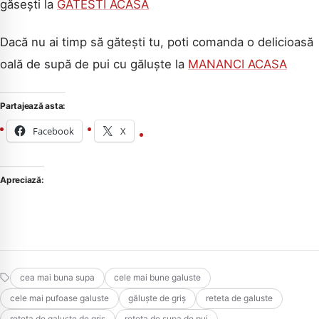
găsești la
GATESTI ACASA
Dacă nu ai timp să gătești tu, poti comanda o delicioasă
oală de supă de pui cu găluște la
MANANCI ACASA
Partajează asta:
Facebook
X
Apreciază:
cea mai buna supa
cele mai bune galuste
cele mai pufoase galuste
găluște de griș
reteta de galuste
reteta de galuste de gris
reteta de supa de pui