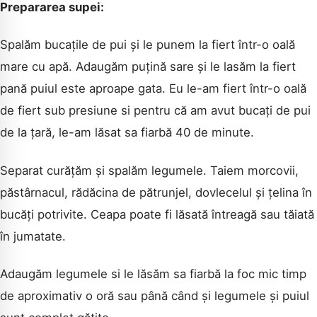
Prepararea supei:
Spalăm bucațile de pui și le punem la fiert într-o oală
mare cu apă. Adaugăm puțină sare și le lasăm la fiert
pană puiul este aproape gata. Eu le-am fiert într-o oală
de fiert sub presiune si pentru că am avut bucați de pui
de la țară, le-am lăsat sa fiarbă 40 de minute.
Separat curățăm și spalăm legumele. Taiem morcovii,
păstârnacul, rădăcina de pătrunjel, dovlecelul și țelina în
bucăți potrivite. Ceapa poate fi lăsată întreagă sau tăiată
în jumatate.
Adaugăm legumele si le lăsăm sa fiarbă la foc mic timp
de aproximativ o oră sau până când și legumele și puiul