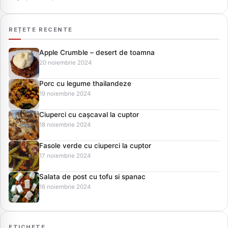
REȚETE RECENTE
Apple Crumble – desert de toamna
20 noiembrie 2024
Porc cu legume thailandeze
19 noiembrie 2024
Ciuperci cu cașcaval la cuptor
18 noiembrie 2024
Fasole verde cu ciuperci la cuptor
17 noiembrie 2024
Salata de post cu tofu si spanac
16 noiembrie 2024
ETICHETE