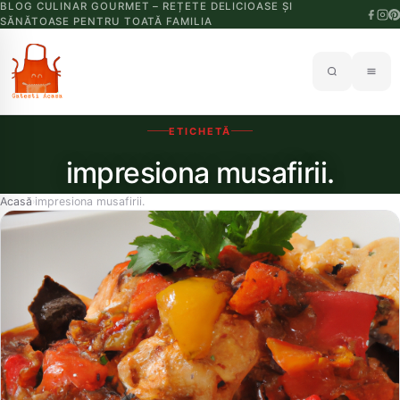
BLOG CULINAR GOURMET – REȚETE DELICIOASE ȘI
SĂNĂTOASE PENTRU TOATĂ FAMILIA
ETICHETĂ
impresiona musafirii.
Acasă
impresiona musafirii.
›