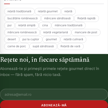
rețetă tradițională
rețetă gourmet
rețetă
bucătărie românească
mâncare sănătoasă
Rețetă rapidă
pui
rețetă simplă
cina
mâncare tradițională
mâncare românească
rețetă vegetariană
mancare de post
desert
pui la cuptor
gourmet
rețetă culinară
carne de porc
supă sănătoasă
Rețetă de vară
Rețete noi, în fiecare săptămână
Abonează-te și primești primele rețete gourmet direct în
inbox — fără spam, fără nicio taxă.
ABONEAZĂ-MĂ