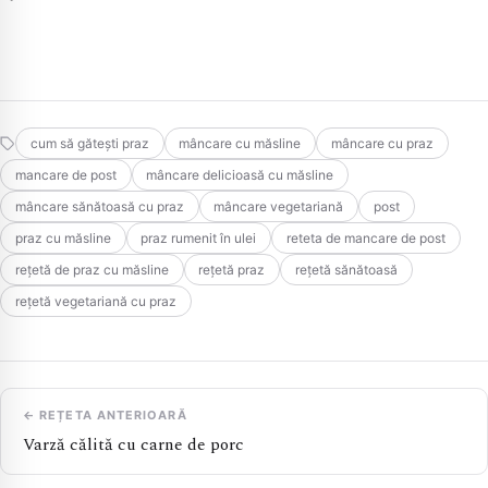
cum să gătești praz
mâncare cu măsline
mâncare cu praz
mancare de post
mâncare delicioasă cu măsline
mâncare sănătoasă cu praz
mâncare vegetariană
post
praz cu măsline
praz rumenit în ulei
reteta de mancare de post
rețetă de praz cu măsline
rețetă praz
rețetă sănătoasă
rețetă vegetariană cu praz
← REȚETA ANTERIOARĂ
Varză călită cu carne de porc