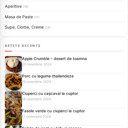
Aperitive
(18)
Masa de Paste
(17)
Supe, Ciorbe, Creme
(13)
REȚETE RECENTE
Apple Crumble – desert de toamna
20 noiembrie 2024
Porc cu legume thailandeze
19 noiembrie 2024
Ciuperci cu cașcaval la cuptor
18 noiembrie 2024
Fasole verde cu ciuperci la cuptor
17 noiembrie 2024