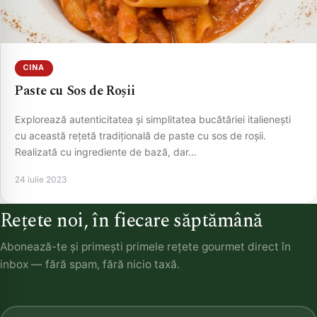
CINA
Paste cu Sos de Roșii
Explorează autenticitatea și simplitatea bucătăriei italienești
cu această rețetă tradițională de paste cu sos de roșii.
Realizată cu ingrediente de bază, dar…
24 iulie 2023
Rețete noi, în fiecare săptămână
Abonează-te și primești primele rețete gourmet direct în
inbox — fără spam, fără nicio taxă.