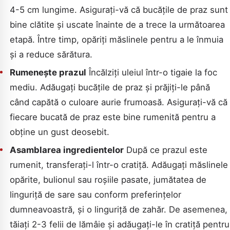
4-5 cm lungime. Asigurați-vă că bucățile de praz sunt
bine clătite și uscate înainte de a trece la următoarea
etapă. Între timp, opăriți măslinele pentru a le înmuia
și a reduce sărătura.
Rumenește prazul
Încălziți uleiul într-o tigaie la foc
mediu. Adăugați bucățile de praz și prăjiți-le până
când capătă o culoare aurie frumoasă. Asigurați-vă că
fiecare bucată de praz este bine rumenită pentru a
obține un gust deosebit.
Asamblarea ingredientelor
După ce prazul este
rumenit, transferați-l într-o cratiță. Adăugați măslinele
opărite, bulionul sau roșiile pasate, jumătatea de
linguriță de sare sau conform preferințelor
dumneavoastră, și o linguriță de zahăr. De asemenea,
tăiați 2-3 felii de lămâie și adăugați-le în cratiță pentru