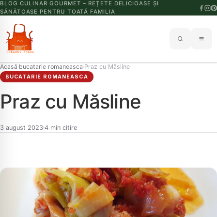
BLOG CULINAR GOURMET – REȚETE DELICIOASE ȘI
SĂNĂTOASE PENTRU TOATĂ FAMILIA
Acasă
bucatarie romaneasca
Praz cu Măsline
›
›
BUCATARIE ROMANEASCA
Praz cu Măsline
3 august 2023
4 min citire