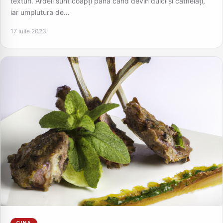
texturi. Ardeii sunt coapți până când devin dulci și catifelați,
iar umplutura de…
17 iulie 2023