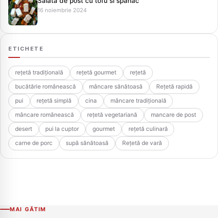
Salata de post cu tofu si spanac
16 noiembrie 2024
ETICHETE
rețetă tradițională
rețetă gourmet
rețetă
bucătărie românească
mâncare sănătoasă
Rețetă rapidă
pui
rețetă simplă
cina
mâncare tradițională
mâncare românească
rețetă vegetariană
mancare de post
desert
pui la cuptor
gourmet
rețetă culinară
carne de porc
supă sănătoasă
Rețetă de vară
MAI GĂTIM