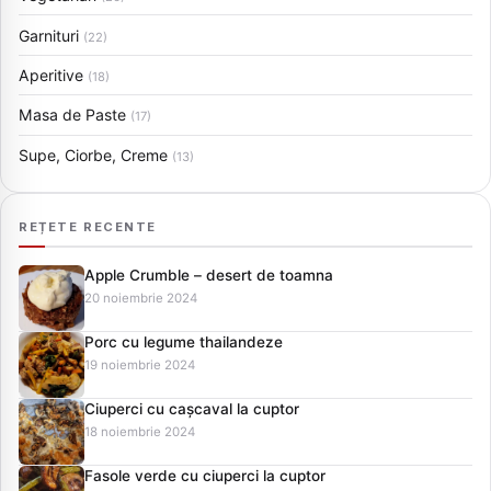
Garnituri
(22)
Aperitive
(18)
Masa de Paste
(17)
Supe, Ciorbe, Creme
(13)
REȚETE RECENTE
Apple Crumble – desert de toamna
20 noiembrie 2024
Porc cu legume thailandeze
19 noiembrie 2024
Ciuperci cu cașcaval la cuptor
18 noiembrie 2024
Fasole verde cu ciuperci la cuptor