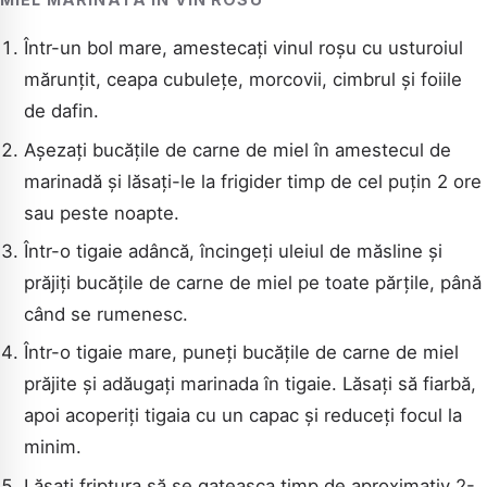
Într-un bol mare, amestecați vinul roșu cu usturoiul
mărunțit, ceapa cubulețe, morcovii, cimbrul și foiile
de dafin.
Așezați bucățile de carne de miel în amestecul de
marinadă și lăsați-le la frigider timp de cel puțin 2 ore
sau peste noapte.
Într-o tigaie adâncă, încingeți uleiul de măsline și
prăjiți bucățile de carne de miel pe toate părțile, până
când se rumenesc.
Într-o tigaie mare, puneți bucățile de carne de miel
prăjite și adăugați marinada în tigaie. Lăsați să fiarbă,
apoi acoperiți tigaia cu un capac și reduceți focul la
minim.
Lăsați friptura să se gateasca timp de aproximativ 2-