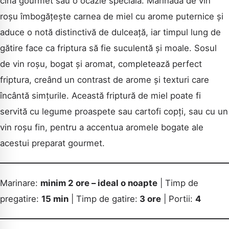
cină gourmet sau o ocazie specială. Marinada de vin
roșu îmbogățește carnea de miel cu arome puternice și
aduce o notă distinctivă de dulceață, iar timpul lung de
gătire face ca friptura să fie suculentă și moale. Sosul
de vin roșu, bogat și aromat, completează perfect
friptura, creând un contrast de arome și texturi care
încântă simțurile. Această friptură de miel poate fi
servită cu legume proaspete sau cartofi copți, sau cu un
vin roșu fin, pentru a accentua aromele bogate ale
acestui preparat gourmet.
Marinare:
minim 2 ore – ideal o noapte
| Timp de
pregatire:
15 min
| Timp de gatire:
3 ore
| Portii:
4