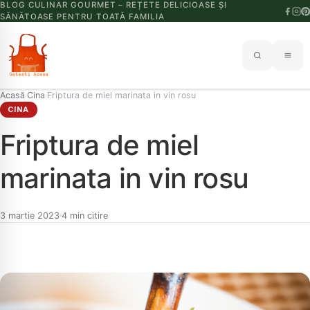
BLOG CULINAR GOURMET – REȚETE DELICIOASE ȘI
SĂNĂTOASE PENTRU TOATĂ FAMILIA
Acasă
Cina
Friptura de miel marinata in vin rosu
›
›
CINA
Friptura de miel
marinata in vin rosu
3 martie 2023
4 min citire