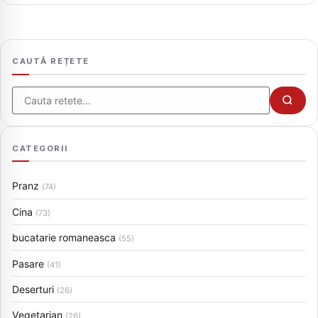
CAUTĂ REȚETE
Cauta
CATEGORII
Pranz
(74)
Cina
(73)
bucatarie romaneasca
(55)
Pasare
(41)
Deserturi
(26)
Vegetarian
(26)