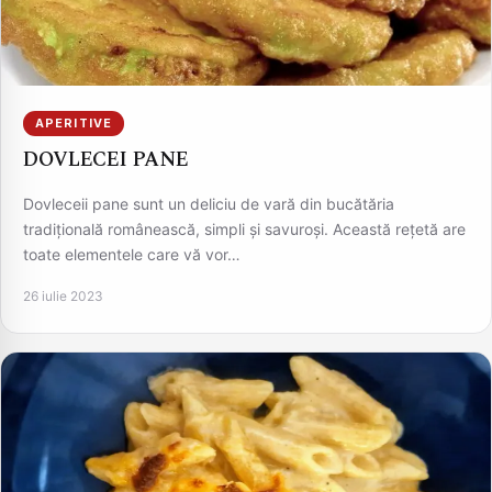
APERITIVE
DOVLECEI PANE
Dovleceii pane sunt un deliciu de vară din bucătăria
tradițională românească, simpli și savuroși. Această rețetă are
toate elementele care vă vor…
26 iulie 2023