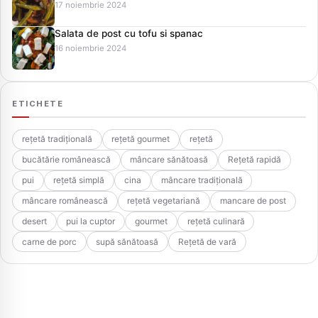
17 noiembrie 2024
Salata de post cu tofu si spanac
16 noiembrie 2024
ETICHETE
rețetă tradițională
rețetă gourmet
rețetă
bucătărie românească
mâncare sănătoasă
Rețetă rapidă
pui
rețetă simplă
cina
mâncare tradițională
mâncare românească
rețetă vegetariană
mancare de post
desert
pui la cuptor
gourmet
rețetă culinară
carne de porc
supă sănătoasă
Rețetă de vară