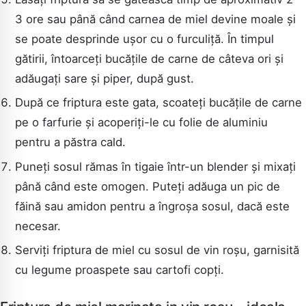
3 ore sau până când carnea de miel devine moale și
se poate desprinde ușor cu o furculiță. În timpul
gătirii, întoarceți bucățile de carne de câteva ori și
adăugați sare și piper, după gust.
După ce friptura este gata, scoateți bucățile de carne
pe o farfurie și acoperiți-le cu folie de aluminiu
pentru a păstra cald.
Puneți sosul rămas în tigaie într-un blender și mixați
până când este omogen. Puteți adăuga un pic de
făină sau amidon pentru a îngroșa sosul, dacă este
necesar.
Serviți friptura de miel cu sosul de vin roșu, garnisită
cu legume proaspete sau cartofi copți.