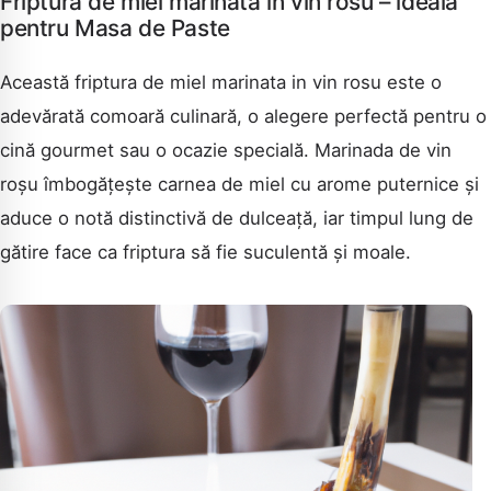
Friptura de miel marinata in vin rosu – ideala
pentru Masa de Paste
Această friptura de miel marinata in vin rosu este o
adevărată comoară culinară, o alegere perfectă pentru o
cină gourmet sau o ocazie specială. Marinada de vin
roșu îmbogățește carnea de miel cu arome puternice și
aduce o notă distinctivă de dulceață, iar timpul lung de
gătire face ca friptura să fie suculentă și moale.