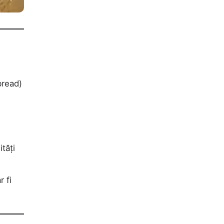
bread)
e
ități
r fi