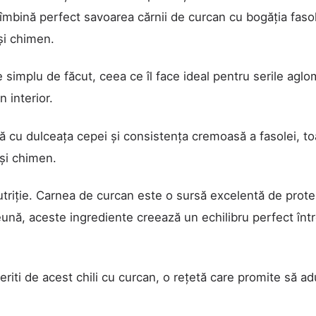
îmbină perfect savoarea cărnii de curcan cu bogăția fasol
și chimen.
e simplu de făcut, ceea ce îl face ideal pentru serile agl
 interior.
 cu dulceața cepei și consistența cremoasă a fasolei, to
 și chimen.
utriție. Carnea de curcan este o sursă excelentă de prote
ună, aceste ingrediente creează un echilibru perfect înt
ceriti de acest chili cu curcan, o rețetă care promite să a