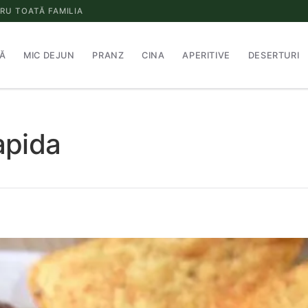
RU TOATĂ FAMILIA
Ă
MIC DEJUN
PRANZ
CINA
APERITIVE
DESERTURI
apida