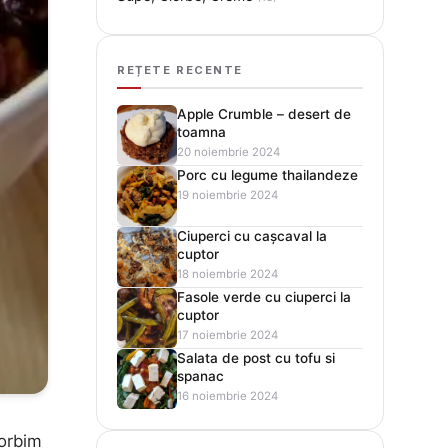
REȚETE RECENTE
Apple Crumble – desert de
toamna
20 noiembrie 2024
Porc cu legume thailandeze
19 noiembrie 2024
Ciuperci cu cașcaval la
cuptor
18 noiembrie 2024
Fasole verde cu ciuperci la
cuptor
17 noiembrie 2024
Salata de post cu tofu si
spanac
16 noiembrie 2024
Vorbim