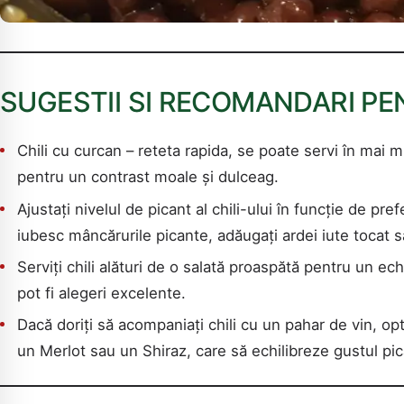
SUGESTII SI RECOMANDARI PE
Chili cu curcan – reteta rapida, se poate servi în mai 
pentru un contrast moale și dulceag.
Ajustați nivelul de picant al chili-ului în funcție de pr
iubesc mâncărurile picante, adăugați ardei iute tocat sa
Serviți chili alături de o salată proaspătă pentru un ech
pot fi alegeri excelente.
Dacă doriți să acompaniați chili cu un pahar de vin, opt
un Merlot sau un Shiraz, care să echilibreze gustul pic