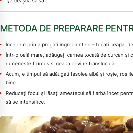
1/2 ceașcă salsa
METODA DE PREPARARE PENTRU
Începem prin a pregăti ingredientele – tocați ceapa, de
Într-o oală mare, adăugați carnea tocată de curcan și 
rumenește frumos și ceapa devine translucidă.
Acum, e timpul să adăugați fasolea albă și roșie, roșiile
bine.
Reduceți focul și lăsați amestecul să fiarbă încet pen
să se intensifice.