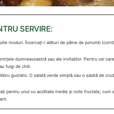
NTRU SERVIRE:
multe moduri. Încercați-l alături de pâine de porumb (corn
eferințele dumneavoastră sau ale invitaților. Pentru cei car
u fulgi de chili.
ilibru gustativ. O salată verde simplă sau o salată de crud
ați pentru unul cu aciditate medie și note fructate, cum a
ant.