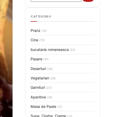
CATEGORII
Pranz
(74)
Cina
(73)
bucatarie romaneasca
(55)
Pasare
(41)
Deserturi
(26)
Vegetarian
(26)
Garnituri
(22)
Aperitive
(18)
Masa de Paste
(17)
Supe, Ciorbe, Creme
(13)