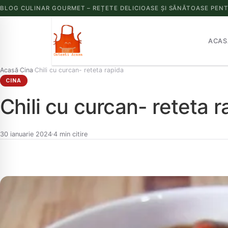
BLOG CULINAR GOURMET – REȚETE DELICIOASE ȘI SĂNĂTOASE PENT
ACAS
Acasă
Cina
Chili cu curcan- reteta rapida
›
›
CINA
Chili cu curcan- reteta r
30 ianuarie 2024
4 min citire