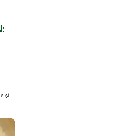
:
l
e și