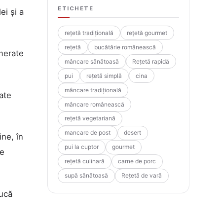
ETICHETE
ei și a
rețetă tradițională
rețetă gourmet
rețetă
bucătărie românească
omerate
mâncare sănătoasă
Rețetă rapidă
pui
rețetă simplă
cina
mâncare tradițională
ate
mâncare românească
rețetă vegetariană
mancare de post
desert
ine, în
pui la cuptor
gourmet
re
rețetă culinară
carne de porc
supă sănătoasă
Rețetă de vară
ducă