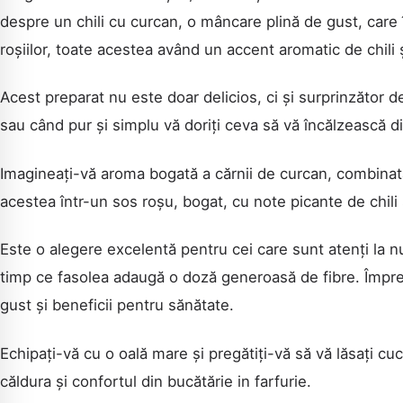
despre un chili cu curcan, o mâncare plină de gust, care 
roșiilor, toate acestea având un accent aromatic de chili 
Acest preparat nu este doar delicios, ci și surprinzător d
sau când pur și simplu vă doriți ceva să vă încălzească din
Imagineați-vă aroma bogată a cărnii de curcan, combinată
acestea într-un sos roșu, bogat, cu note picante de chili
Este o alegere excelentă pentru cei care sunt atenți la n
timp ce fasolea adaugă o doză generoasă de fibre. Împre
gust și beneficii pentru sănătate.
Echipați-vă cu o oală mare și pregătiți-vă să vă lăsați cu
căldura și confortul din bucătărie in farfurie.