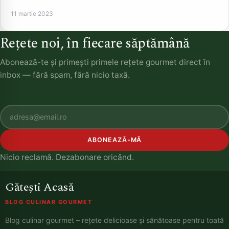
11 martie 2023
Rețete noi, în fiecare săptămână
Abonează-te și primești primele rețete gourmet direct în
inbox — fără spam, fără nicio taxă.
ABONEAZĂ-MĂ
Nicio reclamă. Dezabonare oricând.
Gătești Acasă
BLOG CULINAR GOURMET
Blog culinar gourmet – rețete delicioase și sănătoase pentru toată