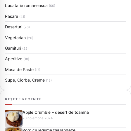
bucatarie romaneasca
(55)
Pasare
(41)
Deserturi
(26)
Vegetarian
(26)
Garnituri
(22)
Aperitive
(18)
Masa de Paste
(17)
Supe, Ciorbe, Creme
(13)
REȚETE RECENTE
Apple Crumble – desert de toamna
20 noiembrie 2024
Porc cu legume thailandeze