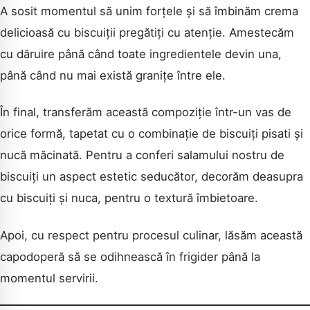
A sosit momentul să unim forțele și să îmbinăm crema
delicioasă cu biscuiții pregătiți cu atenție. Amestecăm
cu dăruire până când toate ingredientele devin una,
până când nu mai există granițe între ele.
În final, transferăm această compoziție într-un vas de
orice formă, tapetat cu o combinație de biscuiți pisati și
nucă măcinată. Pentru a conferi salamului nostru de
biscuiți un aspect estetic seducător, decorăm deasupra
cu biscuiți și nuca, pentru o textură îmbietoare.
Apoi, cu respect pentru procesul culinar, lăsăm această
capodoperă să se odihnească în frigider până la
momentul servirii.