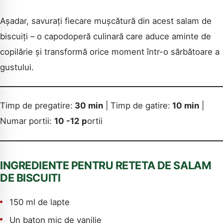
Așadar, savurați fiecare mușcătură din acest salam de
biscuiți – o capodoperă culinară care aduce aminte de
copilărie și transformă orice moment într-o sărbătoare a
gustului.
Timp de pregatire:
30 min
| Timp de gatire:
10 min
|
Numar portii:
10 -12 p
ortii
INGREDIENTE PENTRU RETETA DE SALAM
CAUTA
DE BISCUITI
150 ml de lapte
Un baton mic de vanilie