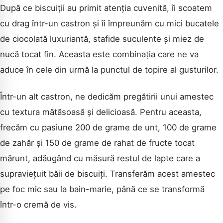
După ce biscuiții au primit atenția cuvenită, îi scoatem
cu drag într-un castron și îi împreunăm cu mici bucatele
de ciocolată luxuriantă, stafide suculente și miez de
nucă tocat fin. Aceasta este combinația care ne va
aduce în cele din urmă la punctul de topire al gusturilor.
Într-un alt castron, ne dedicăm pregătirii unui amestec
cu textura mătăsoasă și delicioasă. Pentru aceasta,
frecăm cu pasiune 200 de grame de unt, 100 de grame
de zahăr și 150 de grame de rahat de fructe tocat
mărunt, adăugând cu măsură restul de lapte care a
supraviețuit băii de biscuiți. Transferăm acest amestec
pe foc mic sau la bain-marie, până ce se transformă
într-o cremă de vis.