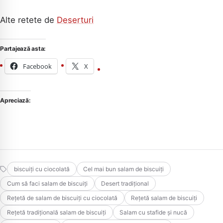
Alte retete de
Deserturi
Partajează asta:
Facebook
X
Apreciază:
biscuiți cu ciocolată
Cel mai bun salam de biscuiți
Cum să faci salam de biscuiți
Desert tradițional
Rețetă de salam de biscuiți cu ciocolată
Rețetă salam de biscuiți
Rețetă tradițională salam de biscuiți
Salam cu stafide și nucă