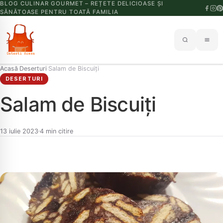
BLOG CULINAR GOURMET – REȚETE DELICIOASE ȘI
SĂNĂTOASE PENTRU TOATĂ FAMILIA
Acasă
Deserturi
Salam de Biscuiți
›
›
DESERTURI
Salam de Biscuiți
13 iulie 2023
4 min citire