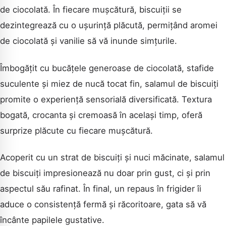
de ciocolată. În fiecare mușcătură, biscuiții se
dezintegrează cu o ușurință plăcută, permițând aromei
de ciocolată și vanilie să vă inunde simțurile.
Îmbogățit cu bucățele generoase de ciocolată, stafide
suculente și miez de nucă tocat fin, salamul de biscuiți
promite o experiență sensorială diversificată. Textura
bogată, crocanta și cremoasă în același timp, oferă
surprize plăcute cu fiecare mușcătură.
Acoperit cu un strat de biscuiți și nuci măcinate, salamul
de biscuiți impresionează nu doar prin gust, ci și prin
aspectul său rafinat. În final, un repaus în frigider îi
aduce o consistență fermă și răcoritoare, gata să vă
încânte papilele gustative.