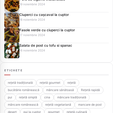
19 noiembrie 2024
Ciuperci cu cașcaval la cuptor
18 noiembrie 2024
Fasole verde cu ciuperci la cuptor
17 noiembrie 2024
Salata de post cu tofu si spanac
16 noiembrie 2024
ETICHETE
rețetă tradițională
rețetă gourmet
rețetă
bucătărie românească
mâncare sănătoasă
Rețetă rapidă
pui
rețetă simplă
cina
mâncare tradițională
mâncare românească
rețetă vegetariană
mancare de post
desert
pui la cuptor
gourmet
rețetă culinară