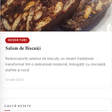
DESERTURI
Salam de Biscuiți
Redescoperiți salamul de biscuiți, un desert tradițional
CAUTA
transformat într-o delicatesă modernă, îmbogățit cu ciocolată,
stafide și nucă
13 iulie 2023
CAUTĂ REȚETE