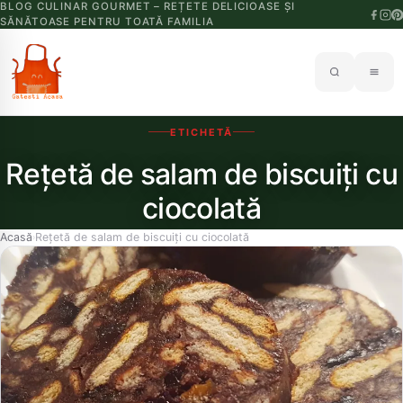
BLOG CULINAR GOURMET – REȚETE DELICIOASE ȘI
SĂNĂTOASE PENTRU TOATĂ FAMILIA
ETICHETĂ
Rețetă de salam de biscuiți cu
ciocolată
Acasă
Rețetă de salam de biscuiți cu ciocolată
›