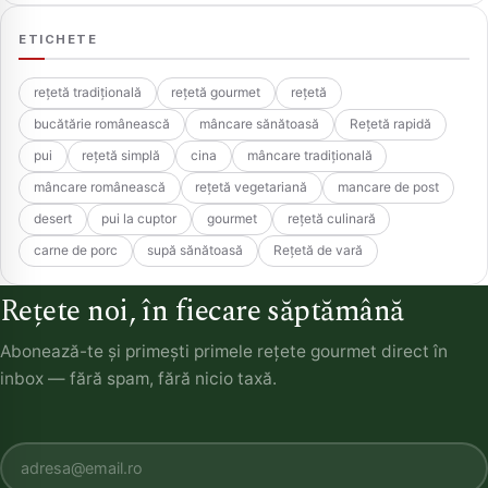
ETICHETE
rețetă tradițională
rețetă gourmet
rețetă
bucătărie românească
mâncare sănătoasă
Rețetă rapidă
pui
rețetă simplă
cina
mâncare tradițională
mâncare românească
rețetă vegetariană
mancare de post
desert
pui la cuptor
gourmet
rețetă culinară
carne de porc
supă sănătoasă
Rețetă de vară
Rețete noi, în fiecare săptămână
Abonează-te și primești primele rețete gourmet direct în
inbox — fără spam, fără nicio taxă.