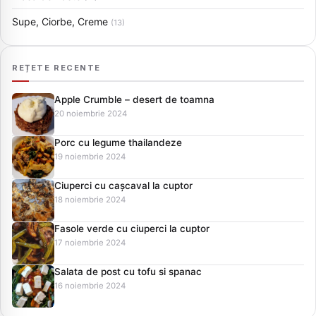
Supe, Ciorbe, Creme
(13)
REȚETE RECENTE
Apple Crumble – desert de toamna
20 noiembrie 2024
Porc cu legume thailandeze
19 noiembrie 2024
Ciuperci cu cașcaval la cuptor
18 noiembrie 2024
Fasole verde cu ciuperci la cuptor
17 noiembrie 2024
Salata de post cu tofu si spanac
16 noiembrie 2024