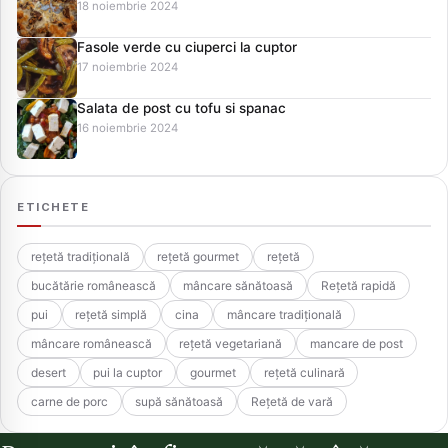
18 noiembrie 2024
Fasole verde cu ciuperci la cuptor
17 noiembrie 2024
Salata de post cu tofu si spanac
16 noiembrie 2024
ETICHETE
rețetă tradițională
rețetă gourmet
rețetă
bucătărie românească
mâncare sănătoasă
Rețetă rapidă
pui
rețetă simplă
cina
mâncare tradițională
mâncare românească
rețetă vegetariană
mancare de post
desert
pui la cuptor
gourmet
rețetă culinară
carne de porc
supă sănătoasă
Rețetă de vară