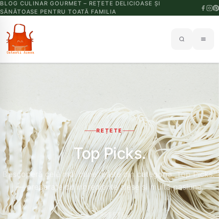
BLOG CULINAR GOURMET – REȚETE DELICIOASE ȘI
SĂNĂTOASE PENTRU TOATĂ FAMILIA
REȚETE
Top Picks.
Descoperă cele mai bune rețete din categoria „Top Picks."
— preparate cu ingrediente alese și multă pasiune.
4 REȚETE