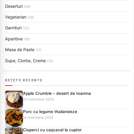
Deserturi
(26)
Vegetarian
(26)
Garnituri
(22)
Aperitive
(18)
Masa de Paste
(17)
Supe, Ciorbe, Creme
(13)
REȚETE RECENTE
Apple Crumble – desert de toamna
20 noiembrie 2024
Porc cu legume thailandeze
19 noiembrie 2024
Ciuperci cu cașcaval la cuptor