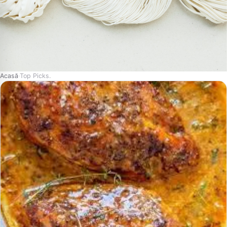
Acasă
Top Picks.
›