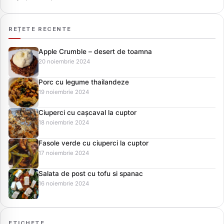
REȚETE RECENTE
Apple Crumble – desert de toamna
20 noiembrie 2024
Porc cu legume thailandeze
19 noiembrie 2024
Ciuperci cu cașcaval la cuptor
18 noiembrie 2024
Fasole verde cu ciuperci la cuptor
17 noiembrie 2024
Salata de post cu tofu si spanac
16 noiembrie 2024
ETICHETE