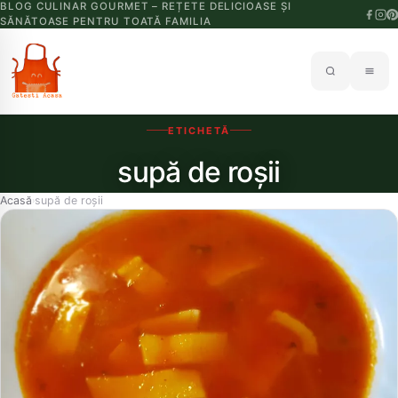
BLOG CULINAR GOURMET – REȚETE DELICIOASE ȘI
SĂNĂTOASE PENTRU TOATĂ FAMILIA
ETICHETĂ
supă de roșii
Acasă
supă de roșii
›