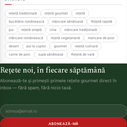
rețetă tradițională
rețetă gourmet
rețetă
bucătărie românească
mâncare sănătoasă
Rețetă rapidă
pui
rețetă simplă
cina
mâncare tradițională
mâncare românească
rețetă vegetariană
mancare de post
desert
pui la cuptor
gourmet
rețetă culinară
carne de porc
supă sănătoasă
Rețetă de vară
Rețete noi, în fiecare săptămână
Abonează-te și primești primele rețete gourmet direct în
inbox — fără spam, fără nicio taxă.
ABONEAZĂ-MĂ