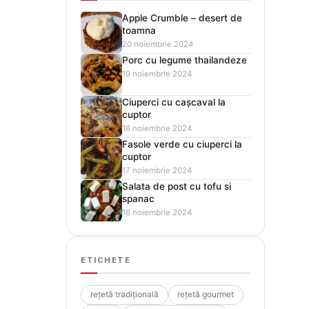
Apple Crumble – desert de
toamna
20 noiembrie 2024
Porc cu legume thailandeze
19 noiembrie 2024
Ciuperci cu cașcaval la
cuptor
18 noiembrie 2024
Fasole verde cu ciuperci la
cuptor
17 noiembrie 2024
Salata de post cu tofu si
spanac
16 noiembrie 2024
ETICHETE
rețetă tradițională
rețetă gourmet