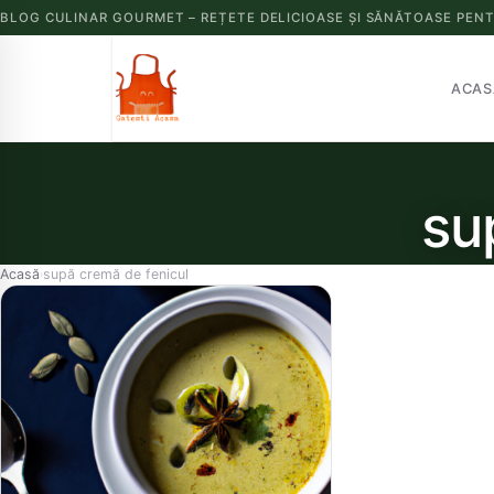
BLOG CULINAR GOURMET – REȚETE DELICIOASE ȘI SĂNĂTOASE PENT
ACAS
su
Acasă
supă cremă de fenicul
›