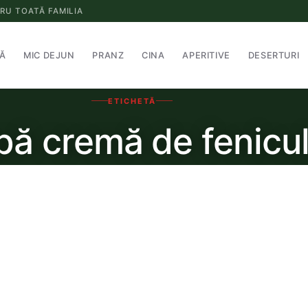
RU TOATĂ FAMILIA
Ă
MIC DEJUN
PRANZ
CINA
APERITIVE
DESERTURI
ETICHETĂ
pă cremă de fenicu