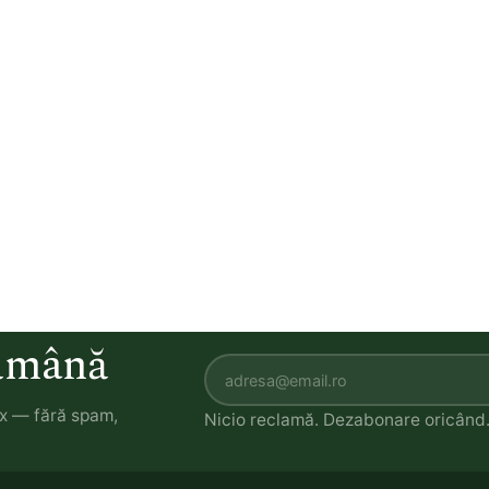
tămână
ox — fără spam,
Nicio reclamă. Dezabonare oricând