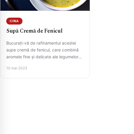
CINA
Supă Cremă de Fenicul
Bucurați-vă de rafinamentul acestei
supe cremă de fenicul, care combină
aromele fine și delicate ale legumelor
cu o consistență cremoasă și catifelată.
10 mai 2023
…