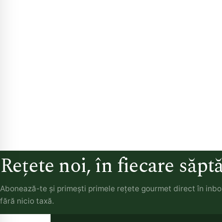
Rețete noi, în fiecare săp
Abonează-te și primești primele rețete gourmet direct în inb
fără nicio taxă.