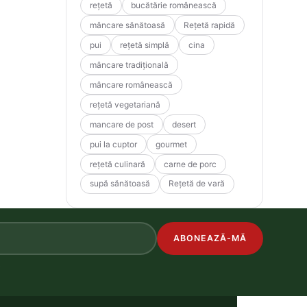
rețetă
bucătărie românească
mâncare sănătoasă
Rețetă rapidă
pui
rețetă simplă
cina
mâncare tradițională
mâncare românească
rețetă vegetariană
mancare de post
desert
pui la cuptor
gourmet
rețetă culinară
carne de porc
supă sănătoasă
Rețetă de vară
ABONEAZĂ-MĂ
.