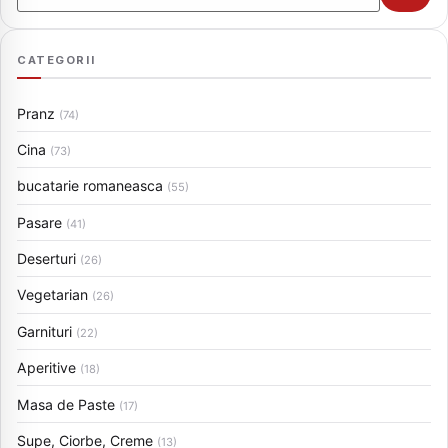
CATEGORII
Pranz
(74)
Cina
(73)
bucatarie romaneasca
(55)
Pasare
(41)
Deserturi
(26)
Vegetarian
(26)
Garnituri
(22)
Aperitive
(18)
Masa de Paste
(17)
Supe, Ciorbe, Creme
(13)