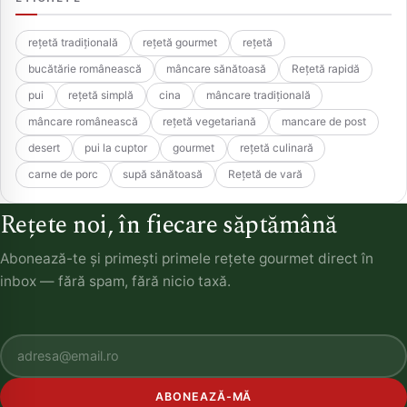
rețetă tradițională
rețetă gourmet
rețetă
bucătărie românească
mâncare sănătoasă
Rețetă rapidă
pui
rețetă simplă
cina
mâncare tradițională
mâncare românească
rețetă vegetariană
mancare de post
desert
pui la cuptor
gourmet
rețetă culinară
carne de porc
supă sănătoasă
Rețetă de vară
Rețete noi, în fiecare săptămână
Abonează-te și primești primele rețete gourmet direct în
inbox — fără spam, fără nicio taxă.
ABONEAZĂ-MĂ