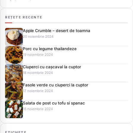
REȚETE RECENTE
Apple Crumble – desert de toamna
20 noiembrie 2024
Porc cu legume thailandeze
19 noiembrie 2024
Ciuperci cu cașcaval la cuptor
18 noiembrie 2024
Fasole verde cu ciuperci la cuptor
17 noiembrie 2024
Salata de post cu tofu si spanac
16 noiembrie 2024
ETICHETE