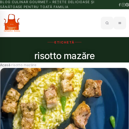
BLOG CULINAR GOURMET – REȚETE DELICIOASE ȘI
SĂNĂTOASE PENTRU TOATĂ FAMILIA
ETICHETĂ
risotto mazăre
Acasă
risotto mazăre
›