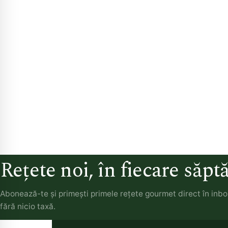
Rețete noi, în fiecare săp
Abonează-te și primești primele rețete gourmet direct în inb
fără nicio taxă.