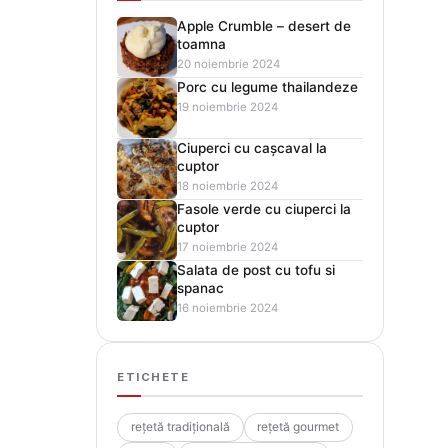
Apple Crumble – desert de
toamna
20 noiembrie 2024
Porc cu legume thailandeze
19 noiembrie 2024
Ciuperci cu cașcaval la
cuptor
18 noiembrie 2024
Fasole verde cu ciuperci la
cuptor
17 noiembrie 2024
Salata de post cu tofu si
spanac
16 noiembrie 2024
ETICHETE
rețetă tradițională
rețetă gourmet