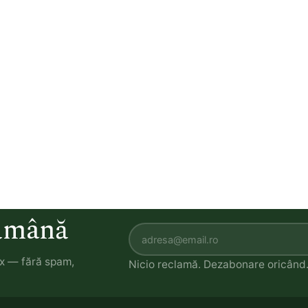
tămână
ox — fără spam,
Nicio reclamă. Dezabonare oricând