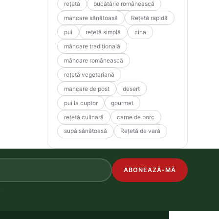
rețetă
bucătărie românească
mâncare sănătoasă
Rețetă rapidă
pui
rețetă simplă
cina
mâncare tradițională
mâncare românească
rețetă vegetariană
mancare de post
desert
pui la cuptor
gourmet
rețetă culinară
carne de porc
supă sănătoasă
Rețetă de vară
ABONEAZĂ-MĂ
.