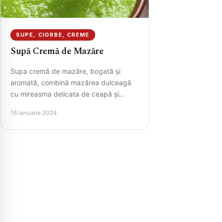
SUPE, CIORBE, CREME
Supă Cremă de Mazăre
Supa cremă de mazăre, bogată și
aromată, combină mazărea dulceagă
cu mireasma delicata de ceapă și
usturoi. Textura sa catifelată este
16 ianuarie 2024
obținută…