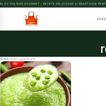
BLOG CULINAR GOURMET – REȚETE DELICIOASE ȘI SĂNĂTOASE PENT
ACAS
Acasă
reteta vegetariana
›