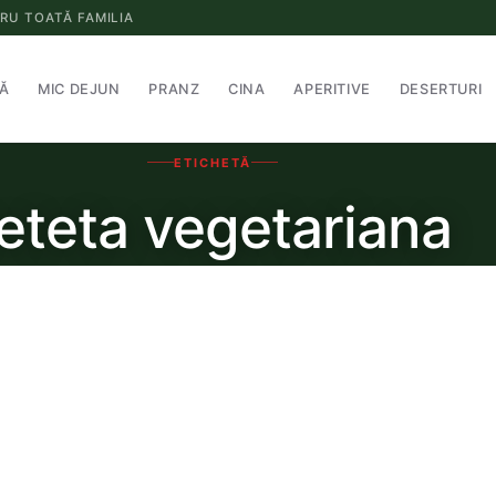
RU TOATĂ FAMILIA
Ă
MIC DEJUN
PRANZ
CINA
APERITIVE
DESERTURI
ETICHETĂ
reteta vegetariana