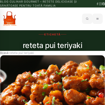
BLOG CULINAR GOURMET – REȚETE DELICIOASE ȘI
SĂNĂTOASE PENTRU TOATĂ FAMILIA
ETICHETĂ
reteta pui teriyaki
Acasă
reteta pui teriyaki
›