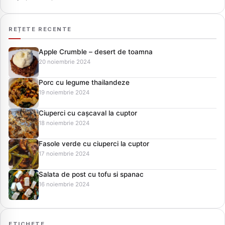
REȚETE RECENTE
Apple Crumble – desert de toamna
20 noiembrie 2024
Porc cu legume thailandeze
19 noiembrie 2024
Ciuperci cu cașcaval la cuptor
18 noiembrie 2024
Fasole verde cu ciuperci la cuptor
17 noiembrie 2024
Salata de post cu tofu si spanac
16 noiembrie 2024
ETICHETE