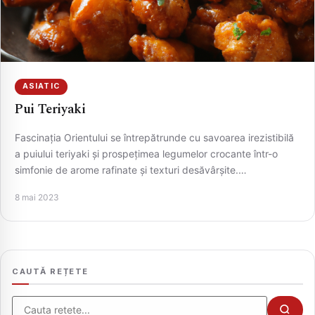
ASIATIC
Pui Teriyaki
Fascinația Orientului se întrepătrunde cu savoarea irezistibilă
a puiului teriyaki și prospețimea legumelor crocante într-o
simfonie de arome rafinate și texturi desăvârșite.…
CAUTA
8 mai 2023
CAUTĂ REȚETE
Cauta