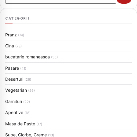
CATEGORII
Pranz
(74)
Cina
(73)
bucatarie romaneasca
(55)
Pasare
(41)
Deserturi
(26)
Vegetarian
(26)
Garnituri
(22)
Aperitive
(18)
Masa de Paste
(17)
Supe, Ciorbe, Creme
(13)