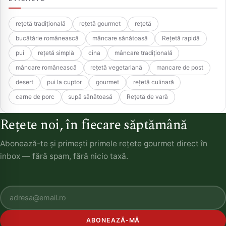
rețetă tradițională
rețetă gourmet
rețetă
bucătărie românească
mâncare sănătoasă
Rețetă rapidă
pui
rețetă simplă
cina
mâncare tradițională
mâncare românească
rețetă vegetariană
mancare de post
desert
pui la cuptor
gourmet
rețetă culinară
carne de porc
supă sănătoasă
Rețetă de vară
Rețete noi, în fiecare săptămână
Abonează-te și primești primele rețete gourmet direct în
inbox — fără spam, fără nicio taxă.
ABONEAZĂ-MĂ