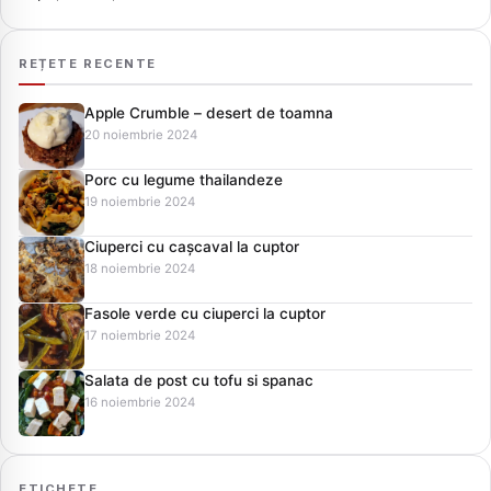
REȚETE RECENTE
Apple Crumble – desert de toamna
20 noiembrie 2024
Porc cu legume thailandeze
19 noiembrie 2024
Ciuperci cu cașcaval la cuptor
18 noiembrie 2024
Fasole verde cu ciuperci la cuptor
17 noiembrie 2024
Salata de post cu tofu si spanac
16 noiembrie 2024
ETICHETE