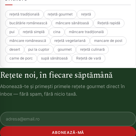
rețetă tradițională
rețetă gourmet
rețetă
bucătărie românească
mâncare sănătoasă
Rețetă rapidă
pui
rețetă simplă
cina
mâncare tradițională
mâncare românească
rețetă vegetariană
mancare de post
desert
pui la cuptor
gourmet
rețetă culinară
carne de porc
supă sănătoasă
Rețetă de vară
Rețete noi, în fiecare săptămână
Abonează-te și primești primele rețete gourmet direct în
inbox — fără spam, fără nicio taxă.
ABONEAZĂ-MĂ