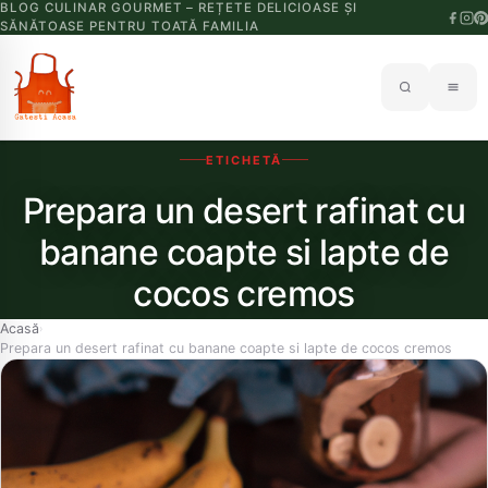
BLOG CULINAR GOURMET – REȚETE DELICIOASE ȘI
SĂNĂTOASE PENTRU TOATĂ FAMILIA
ETICHETĂ
Prepara un desert rafinat cu
banane coapte si lapte de
cocos cremos
Acasă
›
Prepara un desert rafinat cu banane coapte si lapte de cocos cremos