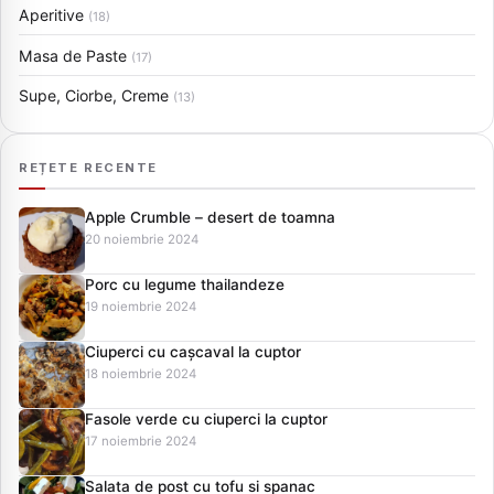
Aperitive
(18)
Masa de Paste
(17)
Supe, Ciorbe, Creme
(13)
REȚETE RECENTE
Apple Crumble – desert de toamna
20 noiembrie 2024
Porc cu legume thailandeze
19 noiembrie 2024
Ciuperci cu cașcaval la cuptor
18 noiembrie 2024
Fasole verde cu ciuperci la cuptor
17 noiembrie 2024
Salata de post cu tofu si spanac