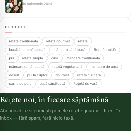
16 noiembrie 2024
ETICHETE
rețetă tradițională
rețetă gourmet
rețetă
bucătărie românească
mâncare sănătoasă
Rețetă rapidă
pui
rețetă simplă
cina
mâncare tradițională
mâncare românească
rețetă vegetariană
mancare de post
desert
pui la cuptor
gourmet
rețetă culinară
carne de porc
supă sănătoasă
Rețetă de vară
Rețete noi, în fiecare săptămână
Abonează-te și primești primele rețete gourmet direct în
inbox — fără spam, fără nicio taxă.