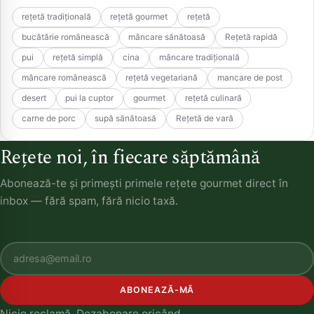
rețetă tradițională
rețetă gourmet
rețetă
bucătărie românească
mâncare sănătoasă
Rețetă rapidă
pui
rețetă simplă
cina
mâncare tradițională
mâncare românească
rețetă vegetariană
mancare de post
desert
pui la cuptor
gourmet
rețetă culinară
carne de porc
supă sănătoasă
Rețetă de vară
Rețete noi, în fiecare săptămână
Abonează-te și primești primele rețete gourmet direct în
inbox — fără spam, fără nicio taxă.
ABONEAZĂ-MĂ
Nicio reclamă. Dezabonare oricând.