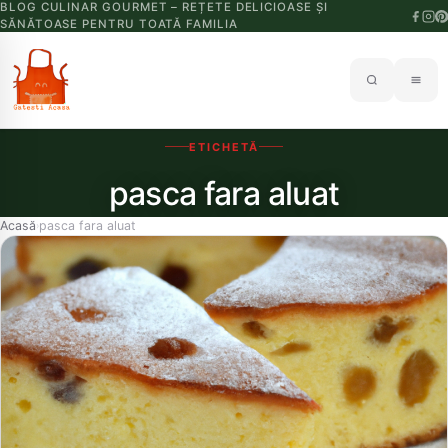
BLOG CULINAR GOURMET – REȚETE DELICIOASE ȘI
SĂNĂTOASE PENTRU TOATĂ FAMILIA
ETICHETĂ
pasca fara aluat
Acasă
pasca fara aluat
›