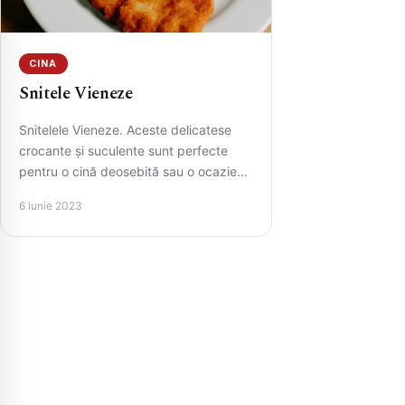
CINA
Snitele Vieneze
Snitelele Vieneze. Aceste delicatese
crocante și suculente sunt perfecte
pentru o cină deosebită sau o ocazie
specială. Însoțite de garnitura preferată
6 iunie 2023
și…