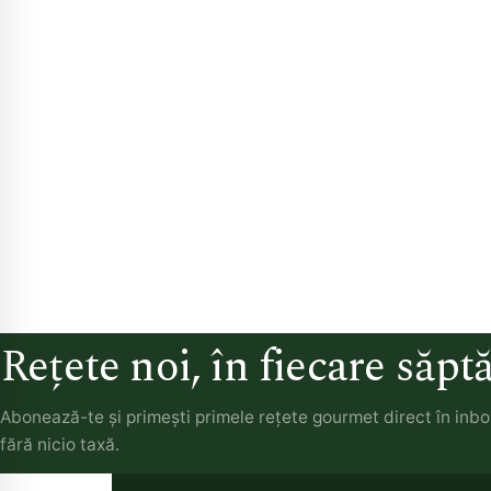
Rețete noi, în fiecare săp
Abonează-te și primești primele rețete gourmet direct în inb
fără nicio taxă.