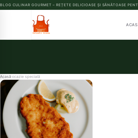
BLOG CULINAR GOURMET – REȚETE DELICIOASE ȘI SĂNĂTOASE PENT
ACAS
Acasă
ocazie specială
›