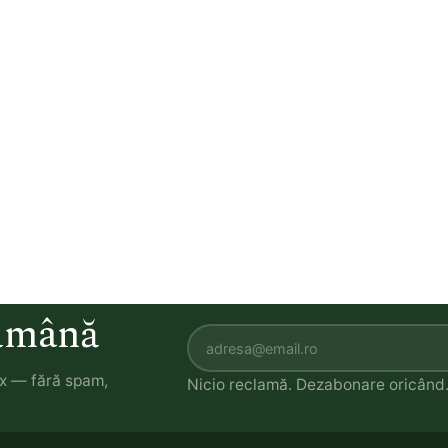
tămână
ox — fără spam,
Nicio reclamă. Dezabonare oricând