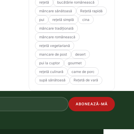
rețetă
bucătărie românească
mâncare sănătoasă
Rețetă rapidă
pui
rețetă simplă
cina
mâncare tradițională
mâncare românească
rețetă vegetariană
mancare de post
desert
pui la cuptor
gourmet
rețetă culinară
carne de porc
supă sănătoasă
Rețetă de vară
ABONEAZĂ-MĂ
.