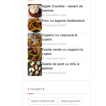
Apple Crumble – desert de
toamna
20 noiembrie 2024
Porc cu legume thailandeze
19 noiembrie 2024
Ciuperci cu cașcaval la
cuptor
18 noiembrie 2024
Fasole verde cu ciuperci la
cuptor
17 noiembrie 2024
Salata de post cu tofu si
spanac
16 noiembrie 2024
ETICHETE
rețetă tradițională
rețetă gourmet