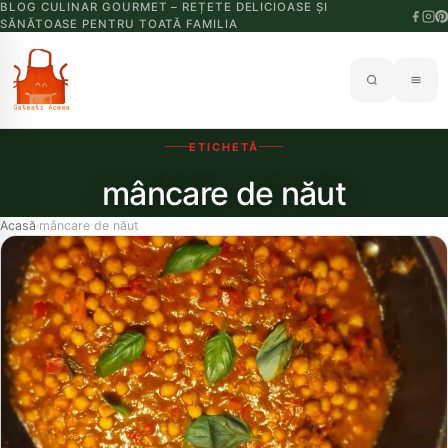
BLOG CULINAR GOURMET – REȚETE DELICIOASE ȘI
SĂNĂTOASE PENTRU TOATĂ FAMILIA
ETICHETĂ
mâncare de năut
Acasă
mâncare de năut
›