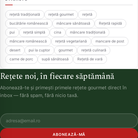
rețetă tradițională
rețetă gourmet
rețetă
bucătărie românească
mâncare sănătoasă
Rețetă rapidă
pui
rețetă simplă
cina
mâncare tradițională
mâncare românească
rețetă vegetariană
mancare de post
desert
pui la cuptor
gourmet
rețetă culinară
carne de porc
supă sănătoasă
Rețetă de vară
Rețete noi, în fiecare săptămână
Abonează-te și primești primele rețete gourmet direct în
inbox — fără spam, fără nicio taxă.
ABONEAZĂ-MĂ