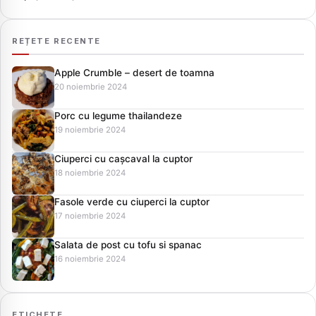
REȚETE RECENTE
Apple Crumble – desert de toamna
20 noiembrie 2024
Porc cu legume thailandeze
19 noiembrie 2024
Ciuperci cu cașcaval la cuptor
18 noiembrie 2024
Fasole verde cu ciuperci la cuptor
17 noiembrie 2024
Salata de post cu tofu si spanac
16 noiembrie 2024
ETICHETE