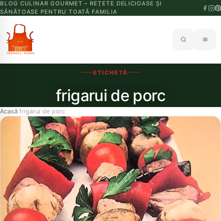
BLOG CULINAR GOURMET – REȚETE DELICIOASE ȘI
SĂNĂTOASE PENTRU TOATĂ FAMILIA
ETICHETĂ
frigarui de porc
Acasă
frigarui de porc
›