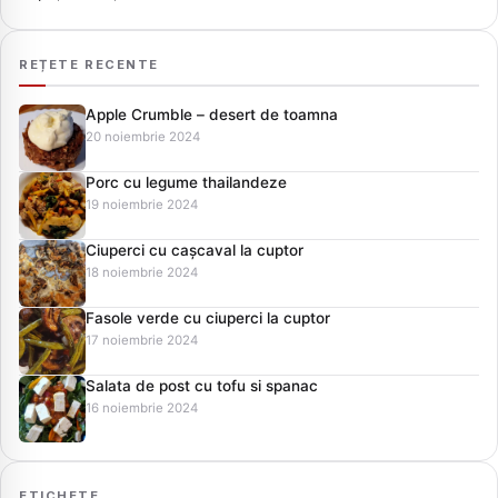
REȚETE RECENTE
Apple Crumble – desert de toamna
20 noiembrie 2024
Porc cu legume thailandeze
19 noiembrie 2024
Ciuperci cu cașcaval la cuptor
18 noiembrie 2024
Fasole verde cu ciuperci la cuptor
17 noiembrie 2024
Salata de post cu tofu si spanac
16 noiembrie 2024
ETICHETE