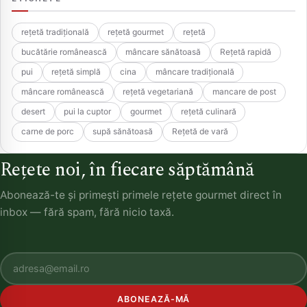
rețetă tradițională
rețetă gourmet
rețetă
bucătărie românească
mâncare sănătoasă
Rețetă rapidă
pui
rețetă simplă
cina
mâncare tradițională
mâncare românească
rețetă vegetariană
mancare de post
desert
pui la cuptor
gourmet
rețetă culinară
carne de porc
supă sănătoasă
Rețetă de vară
Rețete noi, în fiecare săptămână
Abonează-te și primești primele rețete gourmet direct în
inbox — fără spam, fără nicio taxă.
ABONEAZĂ-MĂ